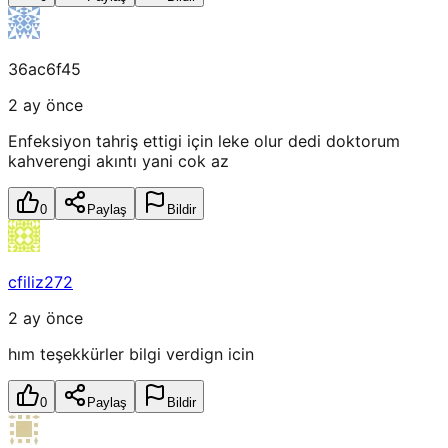
36ac6f45
2 ay önce
Enfeksiyon tahriş ettigi için leke olur dedi doktorum
kahverengi akıntı yani cok az
0
Paylaş
Bildir
cfiliz272
2 ay önce
hım teşekkürler bilgi verdign icin
0
Paylaş
Bildir