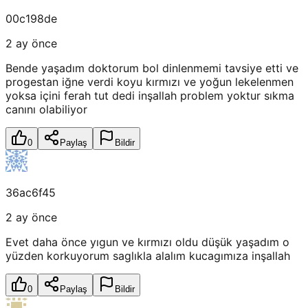
00c198de
2 ay önce
Bende yaşadım doktorum bol dinlenmemi tavsiye etti ve
progestan iğne verdi koyu kırmızı ve yoğun lekelenmen
yoksa içini ferah tut dedi inşallah problem yoktur sıkma
canını olabiliyor
0
Paylaş
Bildir
36ac6f45
2 ay önce
Evet daha önce yıgun ve kırmızı oldu düşük yaşadım o
yüzden korkuyorum saglıkla alalım kucagımıza inşallah
0
Paylaş
Bildir