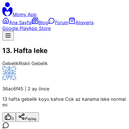
Momy App
Ana Sayfa
Blog
Forum
Alışveriş
Google Play
App Store
13. Hafta leke
Gebelik
Riskli Gebelik
36ac6f45
|
2 ay önce
13 hafta gebelik koyu kahve Cok az kanama leke normal
mi
0
Paylaş