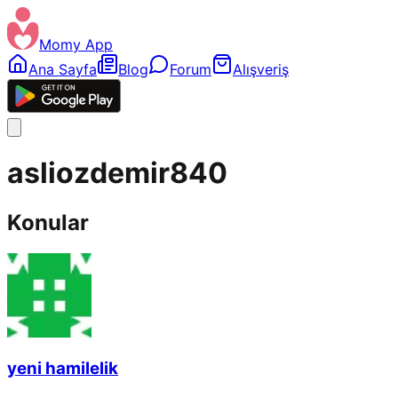
Momy App
Ana Sayfa
Blog
Forum
Alışveriş
asliozdemir840
Konular
yeni hamilelik