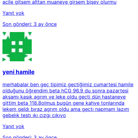
acile gitsem alttan muaneye girsem bişey olurmu
Yanıt yok
Son gönderi:
3 ay önce
yeni hamile
merhabalar ben geç tipimiz gectiğimiz cumartesi hamile
olduğunu öğrendim beta hCG 96.9 du sonra pazartesi
akşamı kasık agrım ve leke oldu geçti dün hastaneye
gittim beta 118.8olmus bugün gene kahve tonlarında
lekem geldı bıraz agrım oldu ama gectı napmam lazım
gebelık testı ıkı cızgı cıkıyo
Yanıt yok
Son gönderi:
3 ay önce