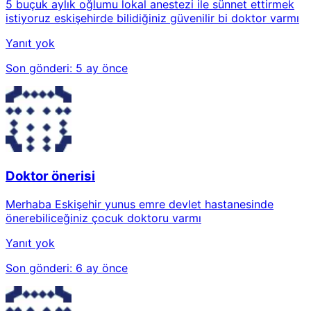
5 buçuk aylık oğlumu lokal anestezi ile sünnet ettirmek
istiyoruz eskişehirde bilidiğiniz güvenilir bi doktor varmı
Yanıt yok
Son gönderi:
5 ay önce
Doktor önerisi
Merhaba Eskişehir yunus emre devlet hastanesinde
önerebiliceğiniz çocuk doktoru varmı
Yanıt yok
Son gönderi:
6 ay önce