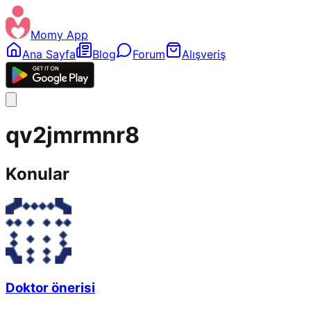
Momy App
Ana Sayfa
Blog
Forum
Alışveriş
qv2jmrmnr8
Konular
Doktor önerisi