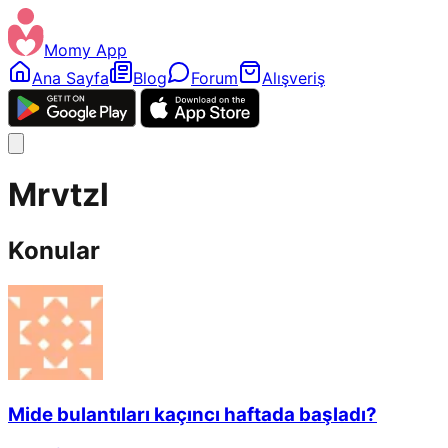
Momy App
Ana Sayfa
Blog
Forum
Alışveriş
Mrvtzl
Konular
Mide bulantıları kaçıncı haftada başladı?