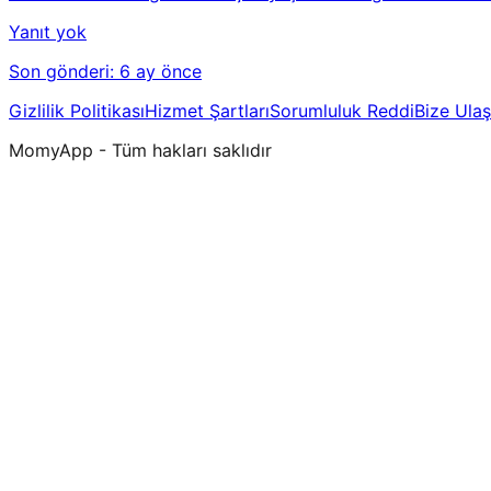
Yanıt yok
Son gönderi:
6 ay önce
Gizlilik Politikası
Hizmet Şartları
Sorumluluk Reddi
Bize Ulaş
MomyApp - Tüm hakları saklıdır