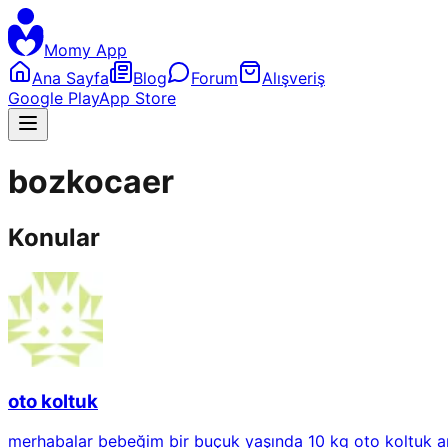
Momy App
Ana Sayfa
Blog
Forum
Alışveriş
Google Play
App Store
bozkocaer
Konular
oto koltuk
merhabalar bebeğim bir buçuk yaşında 10 kg oto koltuk ara