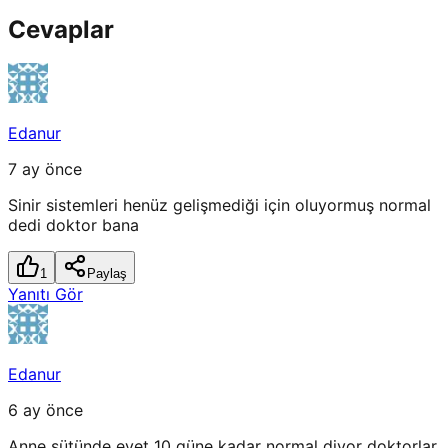
Cevaplar
Edanur
7 ay önce
Sinir sistemleri henüz gelişmediği için oluyormuş normal
dedi doktor bana
1
Paylaş
Yanıtı Gör
Edanur
6 ay önce
Anne sütünde evet 10 güne kadar normal diyor doktorlar