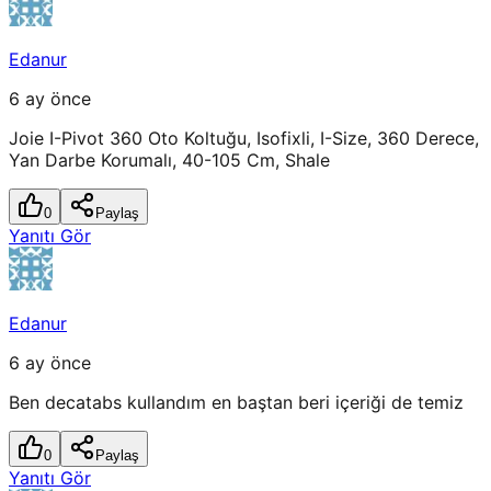
Edanur
6 ay önce
Joie I-Pivot 360 Oto Koltuğu, Isofixli, I-Size, 360 Derece,
Yan Darbe Korumalı, 40-105 Cm, Shale
0
Paylaş
Yanıtı Gör
Edanur
6 ay önce
Ben decatabs kullandım en baştan beri içeriği de temiz
0
Paylaş
Yanıtı Gör