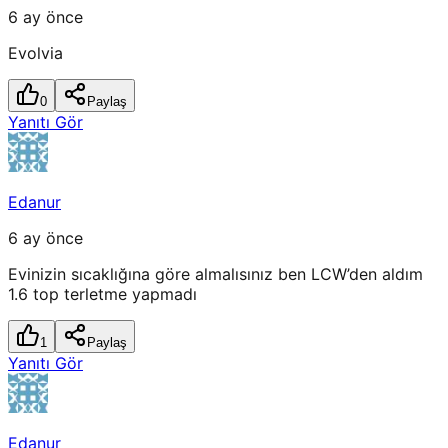
6 ay önce
Evolvia
0
Paylaş
Yanıtı Gör
Edanur
6 ay önce
Evinizin sıcaklığına göre almalısınız ben LCW’den aldım
1.6 top terletme yapmadı
1
Paylaş
Yanıtı Gör
Edanur