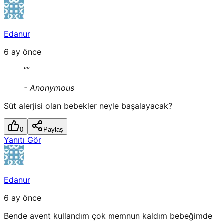
Edanur
6 ay önce
“
”
-
Anonymous
Süt alerjisi olan bebekler neyle başalayacak?
0
Paylaş
Yanıtı Gör
Edanur
6 ay önce
Bende avent kullandım çok memnun kaldım bebeğimde