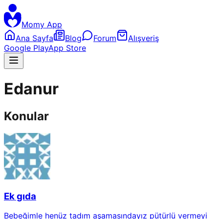
Momy App
Ana Sayfa
Blog
Forum
Alışveriş
Google Play
App Store
Edanur
Konular
Ek gıda
Bebeğimle henüz tadım aşamasındayız pütürlü vermeyi