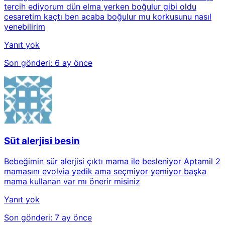
tercih ediyorum dün elma yerken boğulur gibi oldu
cesaretim kaçtı ben acaba boğulur mu korkusunu nasıl
yenebilirim
Yanıt yok
Son gönderi:
6 ay önce
Süt alerjisi besin
Bebeğimin sür alerjisi çıktı mama ile besleniyor Aptamil 2
mamasını evolvia yedik ama seçmiyor yemiyor başka
mama kullanan var mı önerir misiniz
Yanıt yok
Son gönderi:
7 ay önce