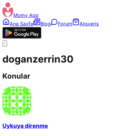
Momy App
Ana Sayfa
Blog
Forum
Alışveriş
doganzerrin30
Konular
Uykuya direnme