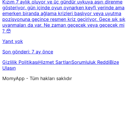
Kızım 7 aylık oluyor ve üç gündür uykuya aşırı direnme
gösteriyor, gün içinde oyun oynarken keyfi yerinde ama
emerken biranda ağlama krizleri başlıyor veya uyutma
pozisyonuna geçince resmen kriz geçiriyor. Gece sık sık
uyanmaları da var. Ne zaman geçecek veya geçecek mi
? 🥹
Yanıt yok
Son gönderi:
7 ay önce
Gizlilik Politikası
Hizmet Şartları
Sorumluluk Reddi
Bize
Ulaşın
MomyApp - Tüm hakları saklıdır