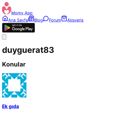
Momy App
Ana Sayfa
Blog
Forum
Alışveriş
duyguerat83
Konular
Ek gıda