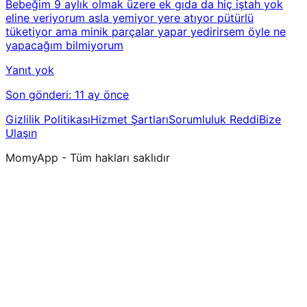
Bebeğim 9 aylık olmak üzere ek gıda da hiç iştah yok
eline veriyorum asla yemiyor yere atıyor pütürlü
tüketiyor ama minik parçalar yapar yedirirsem öyle ne
yapacağım bilmiyorum
Yanıt yok
Son gönderi:
11 ay önce
Gizlilik Politikası
Hizmet Şartları
Sorumluluk Reddi
Bize
Ulaşın
MomyApp - Tüm hakları saklıdır