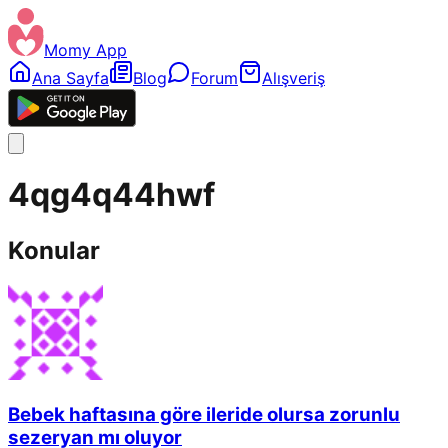
Momy App
Ana Sayfa
Blog
Forum
Alışveriş
4qg4q44hwf
Konular
Bebek haftasına göre ileride olursa zorunlu
sezeryan mı oluyor