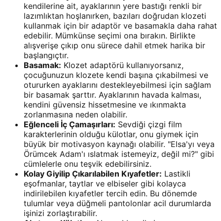
kendilerine ait, ayaklarının yere bastığı renkli bir
lazımlıktan hoşlanırken, bazıları doğrudan klozeti
kullanmak için bir adaptör ve basamakla daha rahat
edebilir. Mümkünse seçimi ona bırakın. Birlikte
alışverişe çıkıp onu sürece dahil etmek harika bir
başlangıçtır.
Basamak:
Klozet adaptörü kullanıyorsanız,
çocuğunuzun klozete kendi başına çıkabilmesi ve
otururken ayaklarını destekleyebilmesi için sağlam
bir basamak şarttır. Ayaklarının havada kalması,
kendini güvensiz hissetmesine ve ıkınmakta
zorlanmasına neden olabilir.
Eğlenceli İç Çamaşırları:
Sevdiği çizgi film
karakterlerinin olduğu külotlar, onu giymek için
büyük bir motivasyon kaynağı olabilir. "Elsa'yı veya
Örümcek Adam'ı ıslatmak istemeyiz, değil mi?" gibi
cümlelerle onu teşvik edebilirsiniz.
Kolay Giyilip Çıkarılabilen Kıyafetler:
Lastikli
eşofmanlar, taytlar ve elbiseler gibi kolayca
indirilebilen kıyafetler tercih edin. Bu dönemde
tulumlar veya düğmeli pantolonlar acil durumlarda
işinizi zorlaştırabilir.