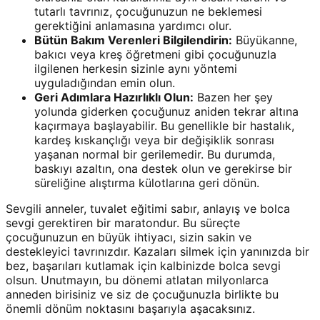
tutarlı tavrınız, çocuğunuzun ne beklemesi
gerektiğini anlamasına yardımcı olur.
Bütün Bakım Verenleri Bilgilendirin:
Büyükanne,
bakıcı veya kreş öğretmeni gibi çocuğunuzla
ilgilenen herkesin sizinle aynı yöntemi
uyguladığından emin olun.
Geri Adımlara Hazırlıklı Olun:
Bazen her şey
yolunda giderken çocuğunuz aniden tekrar altına
kaçırmaya başlayabilir. Bu genellikle bir hastalık,
kardeş kıskançlığı veya bir değişiklik sonrası
yaşanan normal bir gerilemedir. Bu durumda,
baskıyı azaltın, ona destek olun ve gerekirse bir
süreliğine alıştırma külotlarına geri dönün.
Sevgili anneler, tuvalet eğitimi sabır, anlayış ve bolca
sevgi gerektiren bir maratondur. Bu süreçte
çocuğunuzun en büyük ihtiyacı, sizin sakin ve
destekleyici tavrınızdır. Kazaları silmek için yanınızda bir
bez, başarıları kutlamak için kalbinizde bolca sevgi
olsun. Unutmayın, bu dönemi atlatan milyonlarca
anneden birisiniz ve siz de çocuğunuzla birlikte bu
önemli dönüm noktasını başarıyla aşacaksınız.