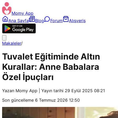
Momy App
Ana Sayfa
Blog
Forum
Alışveriş
Makaleler
/
Tuvalet Eğitiminde Altın
Kurallar: Anne Babalara
Özel İpuçları
Yazan
Momy App
| Yayın tarihi
29 Eylül 2025 08:21
Son güncelleme
6 Temmuz 2026 12:50