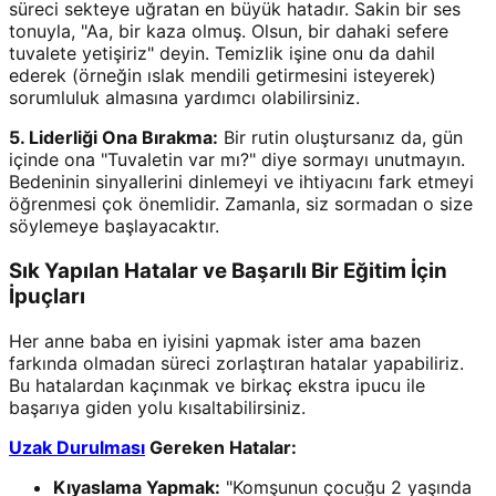
süreci sekteye uğratan en büyük hatadır. Sakin bir ses
tonuyla, "Aa, bir kaza olmuş. Olsun, bir dahaki sefere
tuvalete yetişiriz" deyin. Temizlik işine onu da dahil
ederek (örneğin ıslak mendili getirmesini isteyerek)
sorumluluk almasına yardımcı olabilirsiniz.
5. Liderliği Ona Bırakma:
Bir rutin oluştursanız da, gün
içinde ona "Tuvaletin var mı?" diye sormayı unutmayın.
Bedeninin sinyallerini dinlemeyi ve ihtiyacını fark etmeyi
öğrenmesi çok önemlidir. Zamanla, siz sormadan o size
söylemeye başlayacaktır.
Sık Yapılan Hatalar ve Başarılı Bir Eğitim İçin
İpuçları
Her anne baba en iyisini yapmak ister ama bazen
farkında olmadan süreci zorlaştıran hatalar yapabiliriz.
Bu hatalardan kaçınmak ve birkaç ekstra ipucu ile
başarıya giden yolu kısaltabilirsiniz.
Uzak Durulması
Gereken Hatalar:
Kıyaslama Yapmak:
"Komşunun çocuğu 2 yaşında