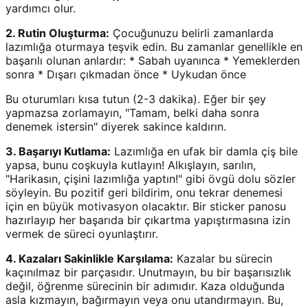
yardımcı olur.
2. Rutin Oluşturma:
Çocuğunuzu belirli zamanlarda
lazımlığa oturmaya teşvik edin. Bu zamanlar genellikle en
başarılı olunan anlardır: * Sabah uyanınca * Yemeklerden
sonra * Dışarı çıkmadan önce * Uykudan önce
Bu oturumları kısa tutun (2-3 dakika). Eğer bir şey
yapmazsa zorlamayın, "Tamam, belki daha sonra
denemek istersin" diyerek sakince kaldırın.
3. Başarıyı Kutlama:
Lazımlığa en ufak bir damla çiş bile
yapsa, bunu coşkuyla kutlayın! Alkışlayın, sarılın,
"Harikasın, çişini lazımlığa yaptın!" gibi övgü dolu sözler
söyleyin. Bu pozitif geri bildirim, onu tekrar denemesi
için en büyük motivasyon olacaktır. Bir sticker panosu
hazırlayıp her başarıda bir çıkartma yapıştırmasına izin
vermek de süreci oyunlaştırır.
4. Kazaları Sakinlikle Karşılama:
Kazalar bu sürecin
kaçınılmaz bir parçasıdır. Unutmayın, bu bir başarısızlık
değil, öğrenme sürecinin bir adımıdır. Kaza olduğunda
asla kızmayın, bağırmayın veya onu utandırmayın. Bu,