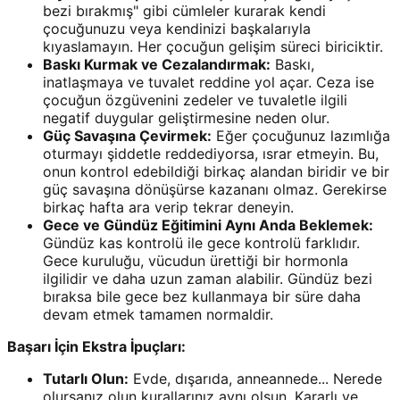
bezi bırakmış" gibi cümleler kurarak kendi
çocuğunuzu veya kendinizi başkalarıyla
kıyaslamayın. Her çocuğun gelişim süreci biriciktir.
Baskı Kurmak ve Cezalandırmak:
Baskı,
inatlaşmaya ve tuvalet reddine yol açar. Ceza ise
çocuğun özgüvenini zedeler ve tuvaletle ilgili
negatif duygular geliştirmesine neden olur.
Güç Savaşına Çevirmek:
Eğer çocuğunuz lazımlığa
oturmayı şiddetle reddediyorsa, ısrar etmeyin. Bu,
onun kontrol edebildiği birkaç alandan biridir ve bir
güç savaşına dönüşürse kazananı olmaz. Gerekirse
birkaç hafta ara verip tekrar deneyin.
Gece ve Gündüz Eğitimini Aynı Anda Beklemek:
Gündüz kas kontrolü ile gece kontrolü farklıdır.
Gece kuruluğu, vücudun ürettiği bir hormonla
ilgilidir ve daha uzun zaman alabilir. Gündüz bezi
bıraksa bile gece bez kullanmaya bir süre daha
devam etmek tamamen normaldir.
Başarı İçin Ekstra İpuçları:
Tutarlı Olun:
Evde, dışarıda, anneannede... Nerede
olursanız olun kurallarınız aynı olsun. Kararlı ve