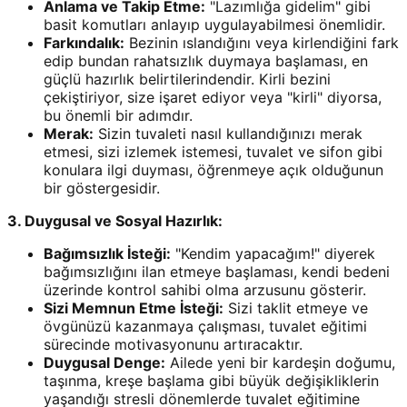
Anlama ve Takip Etme:
"Lazımlığa gidelim" gibi
basit komutları anlayıp uygulayabilmesi önemlidir.
Farkındalık:
Bezinin ıslandığını veya kirlendiğini fark
edip bundan rahatsızlık duymaya başlaması, en
güçlü hazırlık belirtilerindendir. Kirli bezini
çekiştiriyor, size işaret ediyor veya "kirli" diyorsa,
bu önemli bir adımdır.
Merak:
Sizin tuvaleti nasıl kullandığınızı merak
etmesi, sizi izlemek istemesi, tuvalet ve sifon gibi
konulara ilgi duyması, öğrenmeye açık olduğunun
bir göstergesidir.
3. Duygusal ve Sosyal Hazırlık:
Bağımsızlık İsteği:
"Kendim yapacağım!" diyerek
bağımsızlığını ilan etmeye başlaması, kendi bedeni
üzerinde kontrol sahibi olma arzusunu gösterir.
Sizi Memnun Etme İsteği:
Sizi taklit etmeye ve
övgünüzü kazanmaya çalışması, tuvalet eğitimi
sürecinde motivasyonunu artıracaktır.
Duygusal Denge:
Ailede yeni bir kardeşin doğumu,
taşınma, kreşe başlama gibi büyük değişikliklerin
yaşandığı stresli dönemlerde tuvalet eğitimine