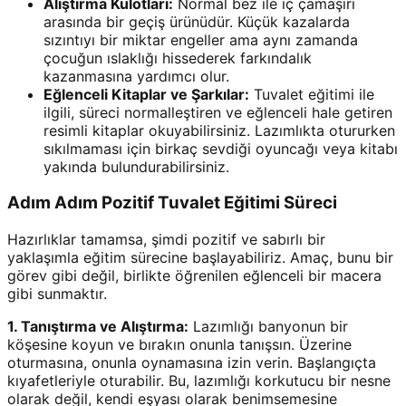
Alıştırma Külotları:
Normal bez ile iç çamaşırı
arasında bir geçiş ürünüdür. Küçük kazalarda
sızıntıyı bir miktar engeller ama aynı zamanda
çocuğun ıslaklığı hissederek farkındalık
kazanmasına yardımcı olur.
Eğlenceli Kitaplar ve Şarkılar:
Tuvalet eğitimi ile
ilgili, süreci normalleştiren ve eğlenceli hale getiren
resimli kitaplar okuyabilirsiniz. Lazımlıkta otururken
sıkılmaması için birkaç sevdiği oyuncağı veya kitabı
yakında bulundurabilirsiniz.
Adım Adım Pozitif Tuvalet Eğitimi Süreci
Hazırlıklar tamamsa, şimdi pozitif ve sabırlı bir
yaklaşımla eğitim sürecine başlayabiliriz. Amaç, bunu bir
görev gibi değil, birlikte öğrenilen eğlenceli bir macera
gibi sunmaktır.
1. Tanıştırma ve Alıştırma:
Lazımlığı banyonun bir
köşesine koyun ve bırakın onunla tanışsın. Üzerine
oturmasına, onunla oynamasına izin verin. Başlangıçta
kıyafetleriyle oturabilir. Bu, lazımlığı korkutucu bir nesne
olarak değil, kendi eşyası olarak benimsemesine