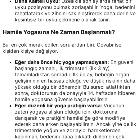
Daha Kaliteli Uyku:
Özellikle son aylarda rahat bir
uyku pozisyonu bulmak zorlaşabilir. Yoga, bedenini
rahatlatarak ve zihnini sakinleştirerek daha derin ve
kesintisiz bir uyku çekmene olanak tanır.
Hamile Yogasına Ne Zaman Başlanmalı?
Bu, en çok merak edilen sorulardan biri. Cevabı ise
kişiden kişiye değişiyor.
Eğer daha önce hiç yoga yapmadıysan:
En güvenli
başlangıç zamanı, ilk trimesteri (ilk 3 ay)
tamamladıktan sonradır. İlk üç ay, bebeğin organ
gelişiminin en hassas olduğu ve düşük riskinin daha
yüksek olduğu bir dönemdir. Bu süreci atlattıktan
sonra, doktorunun da onayıyla 14. haftadan itibaren
hamile yogasına güvenle başlayabilirsin.
Eğer düzenli bir yoga pratiğin varsa:
Vücudun
zaten yogaya alışkın olduğu için, doktoruna
danışarak ve pratiğini hamileliğe göre modifiye
ederek daha erken başlayabilirsin. Ancak yine de ilk
trimesterde yoğun ve zorlayıcı hareketlerden
kaçınman, bedenini daha dikkatli dinlemen çok