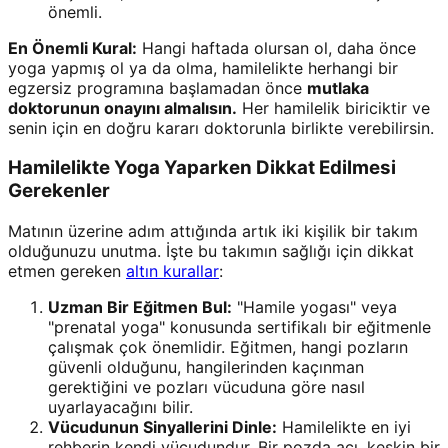
önemli.
En Önemli Kural:
Hangi haftada olursan ol, daha önce
yoga yapmış ol ya da olma, hamilelikte herhangi bir
egzersiz programına başlamadan önce
mutlaka
doktorunun onayını almalısın.
Her hamilelik biriciktir ve
senin için en doğru kararı doktorunla birlikte verebilirsin.
Hamilelikte Yoga Yaparken Dikkat Edilmesi
Gerekenler
Matının üzerine adım attığında artık iki kişilik bir takım
olduğunuzu unutma. İşte bu takımın sağlığı için dikkat
etmen gereken
altın kurallar
:
Uzman Bir Eğitmen Bul:
"Hamile yogası" veya
"prenatal yoga" konusunda sertifikalı bir eğitmenle
çalışmak çok önemlidir. Eğitmen, hangi pozların
güvenli olduğunu, hangilerinden kaçınman
gerektiğini ve pozları vücuduna göre nasıl
uyarlayacağını bilir.
Vücudunun Sinyallerini Dinle:
Hamilelikte en iyi
rehberin kendi vücudundur. Bir pozda acı, keskin bir