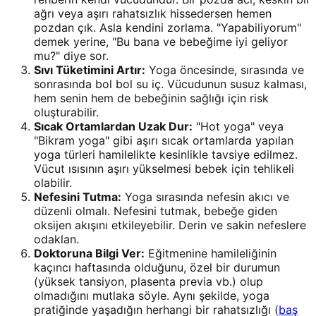
ağrı veya aşırı rahatsızlık hissedersen hemen
pozdan çık. Asla kendini zorlama. "Yapabiliyorum"
demek yerine, "Bu bana ve bebeğime iyi geliyor
mu?" diye sor.
Sıvı Tüketimini Artır:
Yoga öncesinde, sırasında ve
sonrasında bol bol su iç. Vücudunun susuz kalması,
hem senin hem de bebeğinin sağlığı için risk
oluşturabilir.
Sıcak Ortamlardan Uzak Dur:
"Hot yoga" veya
"Bikram yoga" gibi aşırı sıcak ortamlarda yapılan
yoga türleri hamilelikte kesinlikle tavsiye edilmez.
Vücut ısısının aşırı yükselmesi bebek için tehlikeli
olabilir.
Nefesini Tutma:
Yoga sırasında nefesin akıcı ve
düzenli olmalı. Nefesini tutmak, bebeğe giden
oksijen akışını etkileyebilir. Derin ve sakin nefeslere
odaklan.
Doktoruna Bilgi Ver:
Eğitmenine hamileliğinin
kaçıncı haftasında olduğunu, özel bir durumun
(yüksek tansiyon, plasenta previa vb.) olup
olmadığını mutlaka söyle. Aynı şekilde, yoga
pratiğinde yaşadığın herhangi bir rahatsızlığı (
baş