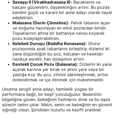
Savaşçı II (Virabhadrasana II):
Bacaklarını ve
kalçanı güçlendirir, dayanıklılığını artırır. Bu pozda
kendini güçlü ve kararlı bir anne adayı olarak hayal
edebilirsin.
Malasana (Derin Çömelme):
Pelvik tabanını açan
ve doğuma hazırlayan en etkili pozlardan biridir.
Topuklarının altına bir battaniye rulosu koyarak
pozu kolaylaştırabilirsin.
Kelebek Duruşu (Baddha Konasana):
Oturur
pozisyonda ayak tabanlarını birleştirip dizlerini iki
yana düşürdüğün bu poz, kalçaları ve kasıkları
nazikçe esnetir, kan dolaşımını artırır.
Destekli Çocuk Pozu (Balasana):
Dizlerini iki yana
açarak karnına yer bırak ve alnını yere veya bir
yastığa koy. Bu poz, zihnini sakinleştirmek, sırtını
dinlendirmek ve içe dönmek için mükemmeldir.
Unutma sevgili anne adayı, hamilelik yogası bir
performans değil, bir keşif yolculuğudur. Bedeninin
bilgeliğine güven, bebeğinin fısıltılarını dinle ve bu eşsiz
sürecin tadını çıkar. Matın, senin ve bebeğinin en güvenli
sığınağı olsun. Şimdiden huzurlu ve keyifli pratikler