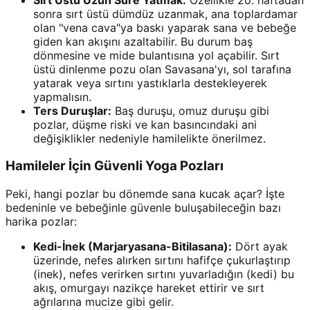
sonra sırt üstü dümdüz uzanmak, ana toplardamar
olan "vena cava"ya baskı yaparak sana ve bebeğe
giden kan akışını azaltabilir. Bu durum baş
dönmesine ve mide bulantısına yol açabilir. Sırt
üstü dinlenme pozu olan Savasana'yı, sol tarafına
yatarak veya sırtını yastıklarla destekleyerek
yapmalısın.
Ters Duruşlar:
Baş duruşu, omuz duruşu gibi
pozlar, düşme riski ve kan basıncındaki ani
değişiklikler nedeniyle hamilelikte önerilmez.
Hamileler İçin Güvenli Yoga Pozları
Peki, hangi pozlar bu dönemde sana kucak açar? İşte
bedeninle ve bebeğinle güvenle buluşabileceğin bazı
harika pozlar:
Kedi-İnek (Marjaryasana-Bitilasana):
Dört ayak
üzerinde, nefes alırken sırtını hafifçe çukurlaştırıp
(inek), nefes verirken sırtını yuvarladığın (kedi) bu
akış, omurgayı nazikçe hareket ettirir ve sırt
ağrılarına mucize gibi gelir.