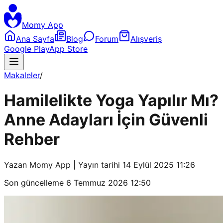
Momy App
Ana Sayfa
Blog
Forum
Alışveriş
Google Play
App Store
Makaleler
/
Hamilelikte Yoga Yapılır Mı?
Anne Adayları İçin Güvenli
Rehber
Yazan
Momy App
| Yayın tarihi
14 Eylül 2025 11:26
Son güncelleme
6 Temmuz 2026 12:50