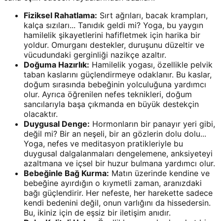
Fiziksel Rahatlama:
Sırt ağrıları, bacak krampları,
kalça sızıları... Tanıdık geldi mi? Yoga, bu yaygın
hamilelik şikayetlerini hafifletmek için harika bir
yoldur. Omurganı destekler, duruşunu düzeltir ve
vücudundaki gerginliği nazikçe azaltır.
Doğuma Hazırlık:
Hamilelik yogası, özellikle pelvik
taban kaslarını güçlendirmeye odaklanır. Bu kaslar,
doğum sırasında bebeğinin yolculuğuna yardımcı
olur. Ayrıca öğrenilen nefes teknikleri, doğum
sancılarıyla başa çıkmanda en büyük destekçin
olacaktır.
Duygusal Denge:
Hormonların bir panayır yeri gibi,
değil mi? Bir an neşeli, bir an gözlerin dolu dolu...
Yoga, nefes ve meditasyon pratikleriyle bu
duygusal dalgalanmaları dengelemene, anksiyeteyi
azaltmana ve içsel bir huzur bulmana yardımcı olur.
Bebeğinle Bağ Kurma:
Matın üzerinde kendine ve
bebeğine ayırdığın o kıymetli zaman, aranızdaki
bağı güçlendirir. Her nefeste, her harekette sadece
kendi bedenini değil, onun varlığını da hissedersin.
Bu, ikiniz için de eşsiz bir iletişim anıdır.