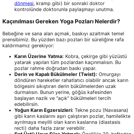
dönmesi
, kramp gibi) bir sonraki doktor
kontrolünde doktorunla paylaşmayı unutma.
Kaçınılması Gereken Yoga Pozları Nelerdir?
Bebeğine ve sana alan açmak, baskıyı azaltmak temel
prensibimiz. Bu yüzden bazı pozları bir süreliğine rafa
kaldırmamız gerekiyor:
Karın Üzerine Yatma:
Kobra, çekirge gibi yüzüstü
yatarak yapılan tüm pozlardan kaçınmalısın. Bu
pozlar rahme doğrudan baskı yapar.
Derin ve Kapalı Bükülmeler (Twist):
Omurgayı
döndüren hareketler rahatlatıcı olabilir ancak karın
bölgesini sıkıştıran derin bükülmelerden uzak
durmalısın. Bunun yerine, göğüs kafesinden
başlayan nazik ve "açık" bükülmeleri tercih
edebilirsin.
Yoğun Karın Egzersizleri:
Tekne pozu (Navasana)
gibi karın kaslarını aşırı çalıştıran pozlar, hamilelikte
ayrılmaya meyilli olan karın kaslarına (diastasis
recti) daha fazla zarar verebilir.
Sırt Üstü Uzun Süre Yatmak:
Özellikle 20. haftadan