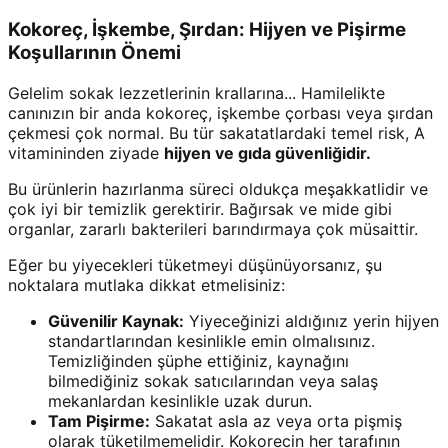
Kokoreç, İşkembe, Şırdan: Hijyen ve Pişirme
Koşullarının Önemi
Gelelim sokak lezzetlerinin krallarına... Hamilelikte
canınızın bir anda kokoreç, işkembe çorbası veya şırdan
çekmesi çok normal. Bu tür sakatatlardaki temel risk, A
vitamininden ziyade
hijyen ve gıda güvenliğidir.
Bu ürünlerin hazırlanma süreci oldukça meşakkatlidir ve
çok iyi bir temizlik gerektirir. Bağırsak ve mide gibi
organlar, zararlı bakterileri barındırmaya çok müsaittir.
Eğer bu yiyecekleri tüketmeyi düşünüyorsanız, şu
noktalara mutlaka dikkat etmelisiniz:
Güvenilir Kaynak:
Yiyeceğinizi aldığınız yerin hijyen
standartlarından kesinlikle emin olmalısınız.
Temizliğinden şüphe ettiğiniz, kaynağını
bilmediğiniz sokak satıcılarından veya salaş
mekanlardan kesinlikle uzak durun.
Tam Pişirme:
Sakatat asla az veya orta pişmiş
olarak tüketilmemelidir. Kokorecin her tarafının