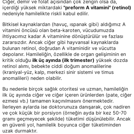
Ciğer, demir ve folat açısından çok zengin olsa da,
içerdiği yüksek miktardaki
"preform A vitamini" (retinol)
nedeniyle hamilelikte riskli kabul edilir.
Bitkisel kaynaklardan (havuç, ıspanak gibi) aldığımız A
vitamini öncüsü olan beta-karoten, vücudumuzda
ihtiyacımız kadar A vitaminine dönüştürülür ve fazlası
zararsızdır. Ancak ciğer gibi hayvansal kaynaklarda
bulunan retinol, doğrudan A vitaminidir ve vücutta
depolanır. Hamileliğin, özellikle de organ gelişiminin en
kritik olduğu
ilk üç ayında (ilk trimester)
yüksek dozda
retinol alımı, bebekte ciddi doğum anomalilerine
(kraniyal-yüz, kalp, merkezi sinir sistemi ve timus
anomalileri) neden olabilir.
Bu nedenle birçok sağlık otoritesi ve uzman, hamileliğin
ilk üç ayında ciğer ve ciğer içeren ürünlerden (pate, ciğer
ezmesi vb.) tamamen kaçınılmasını önermektedir.
İlerleyen aylarda ise doktorunuza danışarak, çok nadiren
ve çok küçük bir porsiyon (örneğin ayda bir kez 50-70
gramı geçmeyecek şekilde) tüketimi düşünülebilir. Ancak
en güvenli yol, hamilelik boyunca ciğer tüketiminden
uzak durmaktır.