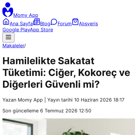
Momy App
Ana Sayfa
Blog
Forum
Alışveriş
Google Play
App Store
Makaleler
/
Hamilelikte Sakatat
Tüketimi: Ciğer, Kokoreç ve
Diğerleri Güvenli mi?
Yazan
Momy App
| Yayın tarihi
10 Haziran 2026 18:17
Son güncelleme
6 Temmuz 2026 12:50