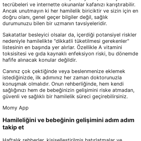
tecrübeleri ve internette okunanlar kafanızı karıştırabilir.
Ancak unutmayın ki her hamilelik biriciktir ve sizin için en
doğru olanı, genel geçer bilgiler değil, sağlık
durumunuzu bilen bir uzmanın tavsiyeleridir.
Sakatatlar besleyici olsalar da, içerdiği potansiyel riskler
nedeniyle hamilelikte "dikkatli tüketilmesi gerekenler"
listesinin en başında yer alırlar. Özellikle A vitamini
toksisitesi ve gıda kaynaklı enfeksiyon riski, bu dönemde
hafife alınacak konular değildir.
Canınız çok çektiğinde veya beslenmenize eklemek
istediğinizde, ilk adımınız her zaman doktorunuzla
konuşmak olmalıdır. Onun rehberliğinde, hem kendi
sağlığınızı hem de bebeğinizin gelişimini riske atmadan,
güvenli ve sağlıklı bir hamilelik süreci geçirebilirsiniz.
Momy App
Hamileliğini ve bebeğinin gelişimini adım adım
takip et
Haftalık rehberler, kişiselleştirilmiş hatırlatmalar ve