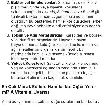
Bakteriyel Enfeksiyonlar:
Sakatatlar, özellikle iyi
pişirilmediğinde veya hijyenik koşullarda
saklanmadığında
Listeria
,
Salmonella
ve
E. coli
gibi
tehlikeli bakteriler için uygun bir üreme ortamı
oluşturur. Bu bakteriler, hamilelikte düşüklere, erken
doğuma veya bebekte ciddi enfeksiyonlara neden
olabilir.
Toksin ve Ağır Metal Birikimi:
Karaciğer ve böbrek,
vücudun filtre organlarıdır. Hayvanın hayatı
boyunca maruz kaldığı toksinler, ilaç kalıntıları ve
ağır metaller bu organlarda birikebilir. Bu
maddelerin hamilelik sırasında vücuda alınması
istenmeyen bir durumdur.
Yüksek Kolesterol:
Sakatatlar genellikle doymuş
yağ ve kolesterol açısından zengindir. Hamilelik
sırasında dengeli bir beslenme planı içinde, aşırı
kolesterol alımından kaçınmak önemlidir.
En Çok Merak Edilen: Hamilelikte Ciğer Yenir
mi? A Vitamini Uyarısı
Anne adaylarının en çok sorduğu sorulardan biri budur.