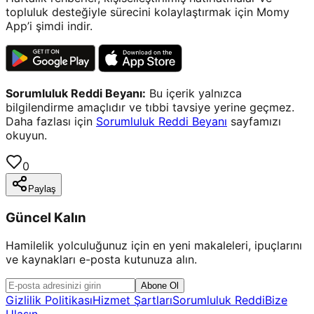
topluluk desteğiyle sürecini kolaylaştırmak için Momy
App’i şimdi indir.
Sorumluluk Reddi Beyanı:
Bu içerik yalnızca
bilgilendirme amaçlıdır ve tıbbi tavsiye yerine geçmez.
Daha fazlası için
Sorumluluk Reddi Beyanı
sayfamızı
okuyun.
0
Paylaş
Güncel Kalın
Hamilelik yolculuğunuz için en yeni makaleleri, ipuçlarını
ve kaynakları e-posta kutunuza alın.
Abone Ol
Gizlilik Politikası
Hizmet Şartları
Sorumluluk Reddi
Bize