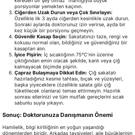
kereden bir şey olmaz" mantığıyla büyük
porsiyonlar yemekten kaçının.
Ciğerden Uzak Durun veya Çok Sınırlayın:
Özellikle ilk 3 ayda ciğerden kesinlikle uzak durun.
Sonraki aylarda doktorunuz izin verirse, ayda bir
kez küçük bir porsiyonu geçmeyin.
Güvenilir Kasap Seçin:
Sakatatınızı taze, rengi ve
kokusu normal olan, bildiğiniz ve güvendiğiniz bir
kasaptan alın.
İyice Pişirin:
İç sıcaklığının 75°C'nin üzerine
çıktığından emin olacak şekilde, kanlı veya çiğ
kalmayacak biçimde pişirin.
Çapraz Bulaşmaya Dikkat Edin:
Çiğ sakatatı
hazırladığınız kesme tahtası, bıçak ve yüzeyleri,
başka yiyeceklere (özellikle salata gibi çiğ
tüketilecek olanlara) temas ettirmeyin. Hazırlık
sonrası ellerinizi ve tüm mutfak gereçlerini sıcak
sabunlu suyla yıkayın.
Sonuç: Doktorunuza Danışmanın Önemi
Hamilelik, bilgi kirliliğinin en yoğun yaşandığı
dönemlerden biridir. Arkadaş tavsiyeleri, aile büyüklerinin