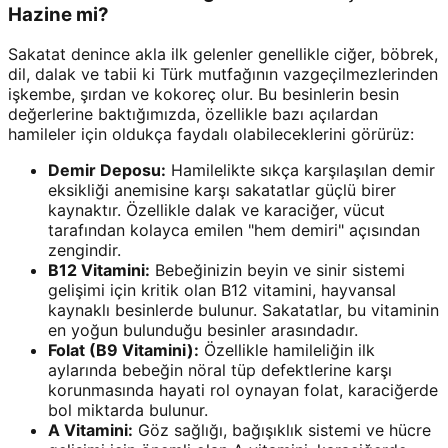
Hazine mi?
Sakatat denince akla ilk gelenler genellikle ciğer, böbrek,
dil, dalak ve tabii ki Türk mutfağının vazgeçilmezlerinden
işkembe, şırdan ve kokoreç olur. Bu besinlerin besin
değerlerine baktığımızda, özellikle bazı açılardan
hamileler için oldukça faydalı olabileceklerini görürüz:
Demir Deposu:
Hamilelikte sıkça karşılaşılan demir
eksikliği anemisine karşı sakatatlar güçlü birer
kaynaktır. Özellikle dalak ve karaciğer, vücut
tarafından kolayca emilen "hem demiri" açısından
zengindir.
B12 Vitamini:
Bebeğinizin beyin ve sinir sistemi
gelişimi için kritik olan B12 vitamini, hayvansal
kaynaklı besinlerde bulunur. Sakatatlar, bu vitaminin
en yoğun bulunduğu besinler arasındadır.
Folat (B9 Vitamini):
Özellikle hamileliğin ilk
aylarında bebeğin nöral tüp defektlerine karşı
korunmasında hayati rol oynayan folat, karaciğerde
bol miktarda bulunur.
A Vitamini:
Göz sağlığı, bağışıklık sistemi ve hücre