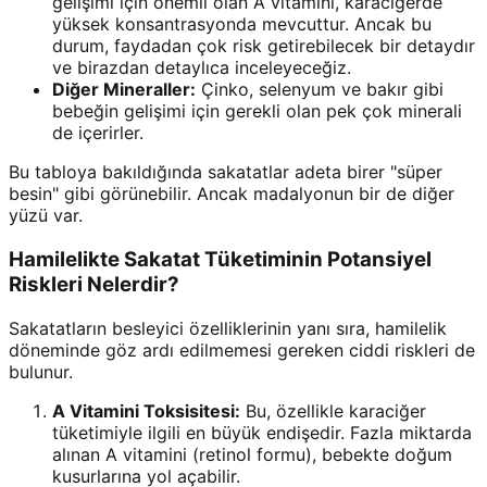
gelişimi için önemli olan A vitamini, karaciğerde
yüksek konsantrasyonda mevcuttur. Ancak bu
durum, faydadan çok risk getirebilecek bir detaydır
ve birazdan detaylıca inceleyeceğiz.
Diğer Mineraller:
Çinko, selenyum ve bakır gibi
bebeğin gelişimi için gerekli olan pek çok minerali
de içerirler.
Bu tabloya bakıldığında sakatatlar adeta birer "süper
besin" gibi görünebilir. Ancak madalyonun bir de diğer
yüzü var.
Hamilelikte Sakatat Tüketiminin Potansiyel
Riskleri Nelerdir?
Sakatatların besleyici özelliklerinin yanı sıra, hamilelik
döneminde göz ardı edilmemesi gereken ciddi riskleri de
bulunur.
A Vitamini Toksisitesi:
Bu, özellikle karaciğer
tüketimiyle ilgili en büyük endişedir. Fazla miktarda
alınan A vitamini (retinol formu), bebekte doğum
kusurlarına yol açabilir.