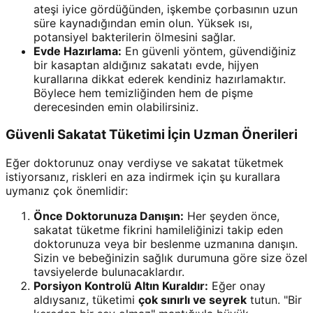
ateşi iyice gördüğünden, işkembe çorbasının uzun
süre kaynadığından emin olun. Yüksek ısı,
potansiyel bakterilerin ölmesini sağlar.
Evde Hazırlama:
En güvenli yöntem, güvendiğiniz
bir kasaptan aldığınız sakatatı evde, hijyen
kurallarına dikkat ederek kendiniz hazırlamaktır.
Böylece hem temizliğinden hem de pişme
derecesinden emin olabilirsiniz.
Güvenli Sakatat Tüketimi İçin Uzman Önerileri
Eğer doktorunuz onay verdiyse ve sakatat tüketmek
istiyorsanız, riskleri en aza indirmek için şu kurallara
uymanız çok önemlidir:
Önce Doktorunuza Danışın:
Her şeyden önce,
sakatat tüketme fikrini hamileliğinizi takip eden
doktorunuza veya bir beslenme uzmanına danışın.
Sizin ve bebeğinizin sağlık durumuna göre size özel
tavsiyelerde bulunacaklardır.
Porsiyon Kontrolü Altın Kuraldır:
Eğer onay
aldıysanız, tüketimi
çok sınırlı ve seyrek
tutun. "Bir