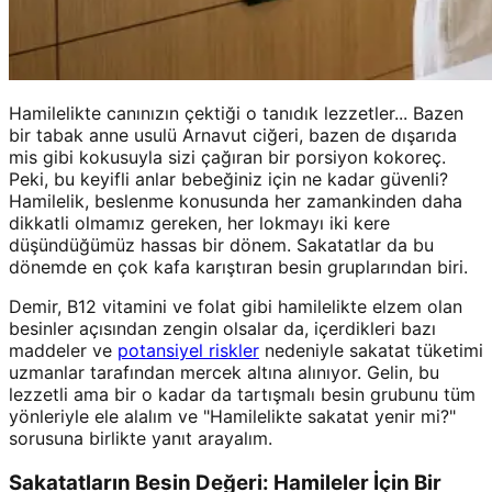
Hamilelikte canınızın çektiği o tanıdık lezzetler... Bazen
bir tabak anne usulü Arnavut ciğeri, bazen de dışarıda
mis gibi kokusuyla sizi çağıran bir porsiyon kokoreç.
Peki, bu keyifli anlar bebeğiniz için ne kadar güvenli?
Hamilelik, beslenme konusunda her zamankinden daha
dikkatli olmamız gereken, her lokmayı iki kere
düşündüğümüz hassas bir dönem. Sakatatlar da bu
dönemde en çok kafa karıştıran besin gruplarından biri.
Demir, B12 vitamini ve folat gibi hamilelikte elzem olan
besinler açısından zengin olsalar da, içerdikleri bazı
maddeler ve
potansiyel riskler
nedeniyle sakatat tüketimi
uzmanlar tarafından mercek altına alınıyor. Gelin, bu
lezzetli ama bir o kadar da tartışmalı besin grubunu tüm
yönleriyle ele alalım ve "Hamilelikte sakatat yenir mi?"
sorusuna birlikte yanıt arayalım.
Sakatatların Besin Değeri: Hamileler İçin Bir