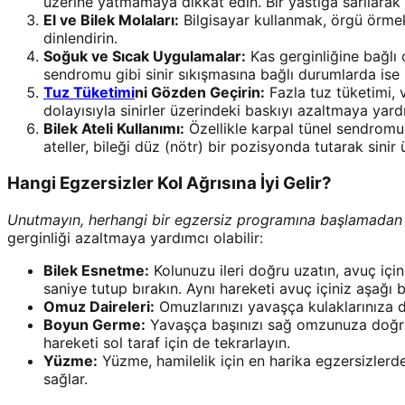
üzerine yatmamaya dikkat edin. Bir yastığa sarılarak 
El ve Bilek Molaları:
Bilgisayar kullanmak, örgü örmek g
dinlendirin.
Soğuk ve Sıcak Uygulamalar:
Kas gerginliğine bağlı o
sendromu gibi sinir sıkışmasına bağlı durumlarda ise b
Tuz Tüketimi
ni Gözden Geçirin:
Fazla tuz tüketimi, 
dolayısıyla sinirler üzerindeki baskıyı azaltmaya yardı
Bilek Ateli Kullanımı:
Özellikle karpal tünel sendromu b
ateller, bileği düz (nötr) bir pozisyonda tutarak sinir 
Hangi Egzersizler Kol Ağrısına İyi Gelir?
Unutmayın, herhangi bir egzersiz programına başlamadan 
gerginliği azaltmaya yardımcı olabilir:
Bilek Esnetme:
Kolunuzu ileri doğru uzatın, avuç içi
saniye tutup bırakın. Aynı hareketi avuç içiniz aşağı 
Omuz Daireleri:
Omuzlarınızı yavaşça kulaklarınıza d
Boyun Germe:
Yavaşça başınızı sağ omzunuza doğru 
hareketi sol taraf için de tekrarlayın.
Yüzme:
Yüzme, hamilelik için en harika egzersizlerden
sağlar.