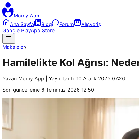
Momy App
Ana Sayfa
Blog
Forum
Alışveriş
Google Play
App Store
Makaleler
/
Hamilelikte Kol Ağrısı: Nede
Yazan
Momy App
| Yayın tarihi
10 Aralık 2025 07:26
Son güncelleme
6 Temmuz 2026 12:50