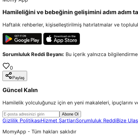
Hamileliğini ve bebeğinin gelişimini adım adım ta
Haftalık rehberler, kişiselleştirilmiş hatırlatmalar ve toplu
Sorumluluk Reddi Beyanı:
Bu içerik yalnızca bilgilendirm
0
Paylaş
Güncel Kalın
Hamilelik yolculuğunuz için en yeni makaleleri, ipuçlarını 
Abone Ol
Gizlilik Politikası
Hizmet Şartları
Sorumluluk Reddi
Bize Ulaş
MomyApp - Tüm hakları saklıdır