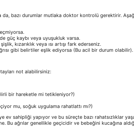
lsa da, bazı durumlar mutlaka doktor kontrolü gerektirir. Aşağ
geçmiyorsa.
yde güç kaybı veya uyuşukluk varsa.
şlik, kızarıklık veya ısı artışı fark ederseniz.
sı gibi belirtiler eşlik ediyorsa (Bu acil bir durum olabilir).
yları not alabilirsiniz:
irli bir hareketle mi tetikleniyor?)
çiyor mu, soğuk uygulama rahatlattı mı?)
e ev sahipliği yapıyor ve bu süreçte bazı rahatsızlıklar ya
e. Bu ağrılar genellikle geçicidir ve bebeğini kucağına aldığ