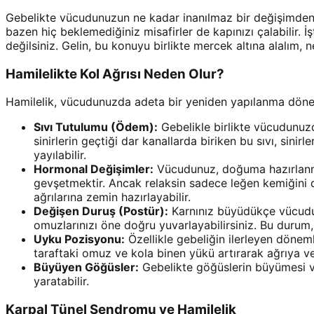
Gebelikte vücudunuzun ne kadar inanılmaz bir değişimden ge
bazen hiç beklemediğiniz misafirler de kapınızı çalabilir. İş
değilsiniz. Gelin, bu konuyu birlikte mercek altına alalım,
Hamilelikte Kol Ağrısı Neden Olur?
Hamilelik, vücudunuzda adeta bir yeniden yapılanma dönemid
Sıvı Tutulumu (Ödem):
Gebelikle birlikte vücudunuzd
sinirlerin geçtiği dar kanallarda biriken bu sıvı, si
yayılabilir.
Hormonal Değişimler:
Vücudunuz, doğuma hazırlanmak
gevşetmektir. Ancak relaksin sadece leğen kemiğini d
ağrılarına zemin hazırlayabilir.
Değişen Duruş (Postür):
Karnınız büyüdükçe vücudun
omuzlarınızı öne doğru yuvarlayabilirsiniz. Bu durum,
Uyku Pozisyonu:
Özellikle gebeliğin ilerleyen dönem
taraftaki omuz ve kola binen yükü artırarak ağrıya v
Büyüyen Göğüsler:
Gebelikte göğüslerin büyümesi ve 
yaratabilir.
Karpal Tünel Sendromu ve Hamilelik