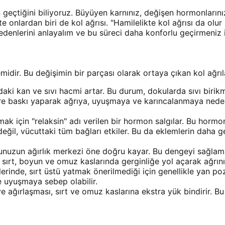
çtiğini biliyoruz. Büyüyen karnınız, değişen hormonlarınız 
te onlardan biri de kol ağrısı. "Hamilelikte kol ağrısı da olu
 nedenlerini anlayalım ve bu süreci daha konforlu geçirmeniz 
ir. Bu değişimin bir parçası olarak ortaya çıkan kol ağrıla
aki kan ve sıvı hacmi artar. Bu durum, dokularda sıvı birikm
nirlere baskı yaparak ağrıya, uyuşmaya ve karıncalanmaya ned
 için "relaksin" adı verilen bir hormon salgılar. Bu hormon
eğil, vücuttaki tüm bağları etkiler. Bu da eklemlerin daha 
uzun ağırlık merkezi öne doğru kayar. Bu dengeyi sağlamak
 sırt, boyun ve omuz kaslarında gerginliğe yol açarak ağrın
lerinde, sırt üstü yatmak önerilmediği için genellikle yan p
e uyuşmaya sebep olabilir.
ağırlaşması, sırt ve omuz kaslarına ekstra yük bindirir. Bu 