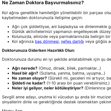
Ne Zaman Doktora Başvurmalısınız?
Kol ağrısı genellikle hamileliğin yönetilebilir bir parçası o
kaybetmeden doktorunuzla iletişime geçin:
Ağrı çok şiddetliyse, ani başladıysa ve dinlenmekle 
Günlük aktivitelerinizi yapmanızı engelleyecek düze
Kolunuzda, elinizde veya parmaklarınızda belirgin bir şi
Kol ağrınıza
baş dönmesi
,
nefes darlığı
veya göğüs ağrı
Doktorunuza Giderken Hazırlıklı Olun:
Doktorunuza durumu en iyi şekilde anlatabilmek için şu deta
Ağrı nerede?
(Omuz, dirsek, bilek, parmaklar...)
Nasıl bir ağrı?
(Sızlama, yanma, batma, uyuşma...)
Ne zaman oluyor?
(Sürekli mi, geceleri mi artıyor, bel
Şiddeti ne kadar?
(1-10 arası bir puan verebilirsiniz.)
Neler iyi geliyor, neler kötüleştiriyor?
(Dinlenince ge
Sevgili anne adayı, unutma ki vücudun şu anda bir mucizey
sinyallerini dinle ve gerektiğinde destek istemekten çekinm
Momy App