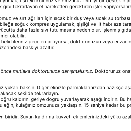
uyumak, üstteki kolunuz ve omzunuz için iyi bir destek olabi
ibi tekrarlayan el hareketleri gerektiren işler yapıyorsanız, 
muz ve sırt ağrıları için sıcak bir duş veya sıcak su torbası
ileğe soğuk kompres uygulamak, şişliği ve iltihabı azaltarak 
vücutta daha fazla sıvı tutulmasına neden olur. İşlenmiş gıd
mcı olabilir.
elirtileriniz geceleri artıyorsa, doktorunuzun veya eczacını
üzerindeki baskıyı azaltır.
önce mutlaka doktorunuza danışmalısınız.
Doktorunuz onay 
niz yukarı baksın. Diğer elinizle parmaklarınızdan nazikçe aş
bakacak şekilde tekrarlayın.
oğru kaldırın, geriye doğru yuvarlayarak aşağı indirin. Bu h
eğin, kulağınız omzunuza yaklaşsın. 15 saniye kadar bu p
 biridir. Suyun kaldırma kuvveti eklemlerinizdeki yükü azaltı