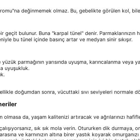
omu"na değinmemek olmaz. Bu, gebelikte görülen kol, bilek v
r geçit bulunur. Buna "karpal tünel" denir. Parmaklarınızın h
iyle bu tünel içinde basınç artar ve medyan sinir sıkışır.
e yüzük parmağının yarısında uyuşma, karıncalanma veya ya
ya uyuşukluk.
k.
nellikle doğumdan sonra, vücuttaki sıvı seviyeleri normale 
neriler
lmasa da, yaşam kalitenizi artıracak ve ağrılarınızı hafi
alışıyorsanız, sık sık mola verin. Otururken dik durmaya, o
rasına ve karnınızın altına birer yastık koyarak omurganızı