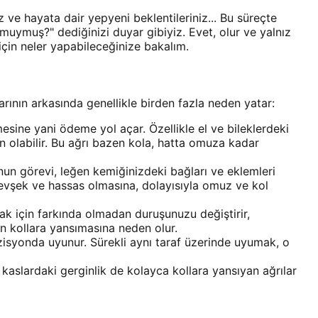
ve hayata dair yepyeni beklentileriniz... Bu süreçte
r muymuş?" dediğinizi duyar gibiyiz. Evet, olur ve yalnız
için neler yapabileceğinize bakalım.
rının arkasında genellikle birden fazla neden yatar:
esine yani ödeme yol açar. Özellikle el ve bileklerdeki
en olabilir. Bu ağrı bazen kola, hatta omuza kadar
un görevi, leğen kemiğinizdeki bağları ve eklemleri
gevşek ve hassas olmasına, dolayısıyla omuz ve kol
 için farkında olmadan duruşunuzu değiştirir,
ın kollara yansımasına neden olur.
ozisyonda uyunur. Sürekli aynı taraf üzerinde uyumak, o
kaslardaki gerginlik de kolayca kollara yansıyan ağrılar