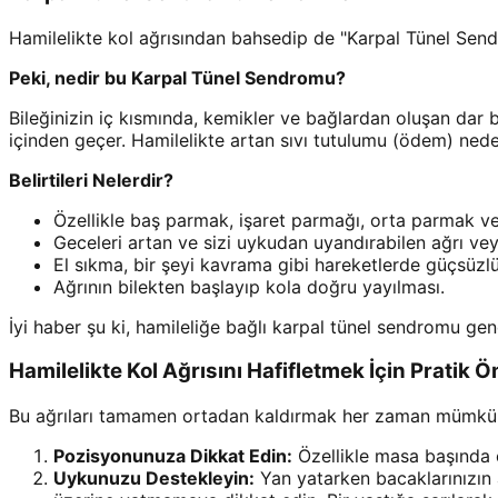
Hamilelikte kol ağrısından bahsedip de "Karpal Tünel Sendr
Peki, nedir bu Karpal Tünel Sendromu?
Bileğinizin iç kısmında, kemikler ve bağlardan oluşan dar bi
içinden geçer. Hamilelikte artan sıvı tutulumu (ödem) neden
Belirtileri Nelerdir?
Özellikle baş parmak, işaret parmağı, orta parmak v
Geceleri artan ve sizi uykudan uyandırabilen ağrı ve
El sıkma, bir şeyi kavrama gibi hareketlerde güçsüzlü
Ağrının bilekten başlayıp kola doğru yayılması.
İyi haber şu ki, hamileliğe bağlı karpal tünel sendromu ge
Hamilelikte Kol Ağrısını Hafifletmek İçin Pratik Ö
Bu ağrıları tamamen ortadan kaldırmak her zaman mümkün o
Pozisyonunuza Dikkat Edin:
Özellikle masa başında ç
Uykunuzu Destekleyin:
Yan yatarken bacaklarınızın a