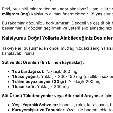
Peki, bu sihirli mineralden ne kadar almalıyız? Hamilelikt
miligram (mg)
kalsiyum alımını önermektedir. 18 yaş altın
Bu rakamlar gözünüzü korkutmasın. Dengeli ve çeşitli bir 
beslenmenizi gözden geçirmek ve yeterli alıp almadığınızı
Kalsiyumu Doğal Yollarla Alabileceğiniz Besinler
Takviyeleri düşünmeden önce, mutfağınızdaki zengin kalsiy
karşılayabilirsiniz.
Süt ve Süt Ürünleri (En bilinen kaynaklar):
1 su bardağı süt:
Yaklaşık 300 mg
1 kase yoğurt:
Yaklaşık 300-450 mg (özellikle süzme
1 dilim beyaz peynir (30 gr):
Yaklaşık 200 mg
1 kase kefir:
Yaklaşık 300 mg
Süt Ürünü Tüketmeyenler veya Alternatif Arayanlar İçin:
Yeşil Yapraklı Sebzeler:
Ispanak, roka, karalahana, br
Kuruyemişler ve Tohumlar:
Özellikle badem, chia to