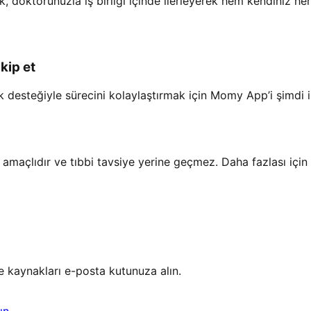
rak, doktorunuzla iş birliği içinde ilerleyerek hem kendiniz hem
kip et
luk desteğiyle sürecini kolaylaştırmak için Momy App’i şimdi i
e amaçlıdır ve tıbbi tavsiye yerine geçmez. Daha fazlası için
ve kaynakları e-posta kutunuza alın.