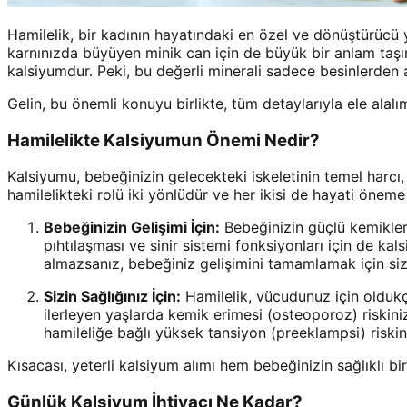
Hamilelik, bir kadının hayatındaki en özel ve dönüştürücü y
karnınızda büyüyen minik can için de büyük bir anlam taşı
kalsiyumdur. Peki, bu değerli minerali sadece besinlerden 
Gelin, bu önemli konuyu birlikte, tüm detaylarıyla ele alalı
Hamilelikte Kalsiyumun Önemi Nedir?
Kalsiyumu, bebeğinizin gelecekteki iskeletinin temel harcı,
hamilelikteki rolü iki yönlüdür ve her ikisi de hayati öneme 
Bebeğinizin Gelişimi İçin:
Bebeğinizin güçlü kemiklere
pıhtılaşması ve sinir sistemi fonksiyonları için de ka
almazsanız, bebeğiniz gelişimini tamamlamak için si
Sizin Sağlığınız İçin:
Hamilelik, vücudunuz için oldukça
ilerleyen yaşlarda kemik erimesi (osteoporoz) riskini
hamileliğe bağlı yüksek tansiyon (preeklampsi) riskin
Kısacası, yeterli kalsiyum alımı hem bebeğinizin sağlıklı b
Günlük Kalsiyum İhtiyacı Ne Kadar?