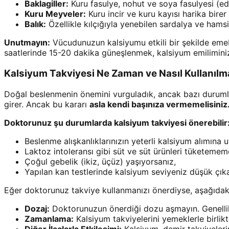
Baklagiller:
Kuru fasulye, nohut ve soya fasulyesi (e
Kuru Meyveler:
Kuru incir ve kuru kayısı harika birer a
Balık:
Özellikle kılçığıyla yenebilen sardalya ve ham
Unutmayın:
Vücudunuzun kalsiyumu etkili bir şekilde emebil
saatlerinde 15-20 dakika güneşlenmek, kalsiyum emiliminizi
Kalsiyum Takviyesi Ne Zaman ve Nasıl Kullanılm
Doğal beslenmenin önemini vurguladık, ancak bazı durumla
girer. Ancak bu kararı
asla kendi başınıza vermemelisiniz
Doktorunuz şu durumlarda kalsiyum takviyesi önerebilir
Beslenme alışkanlıklarınızın yeterli kalsiyum alımına
Laktoz intoleransı gibi süt ve süt ürünleri tüketeme
Çoğul gebelik (ikiz, üçüz) yaşıyorsanız,
Yapılan kan testlerinde kalsiyum seviyeniz düşük çık
Eğer doktorunuz takviye kullanmanızı önerdiyse, aşağıdaki
Dozaj:
Doktorunuzun önerdiği dozu aşmayın. Genellikle
Zamanlama:
Kalsiyum takviyelerini yemeklerle birlikte
Diğer İlaçlarla Etkileşimi:
Kalsiyum, demir takviyeleri