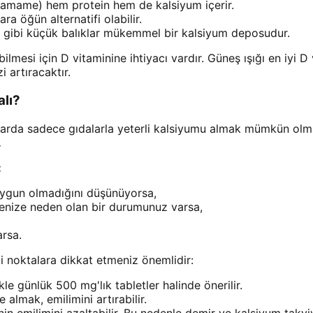
damame) hem protein hem de kalsiyum içerir.
ra öğün alternatifi olabilir.
si gibi küçük balıklar mükemmel bir kalsiyum deposudur.
mesi için D vitaminine ihtiyacı vardır. Güneş ışığı en iyi D
 artıracaktır.
alı?
rda sadece gıdalarla yeterli kalsiyumu almak mümkün olmay
.
:
 uygun olmadığını düşünüyorsa,
menize neden olan bir durumunuz varsa,
arsa.
 noktalara dikkat etmeniz önemlidir:
 günlük 500 mg'lık tabletler halinde önerilir.
 almak, emilimini artırabilir.
nin emilimini azaltabilir. Bu nedenle demir ve kalsiyum takv