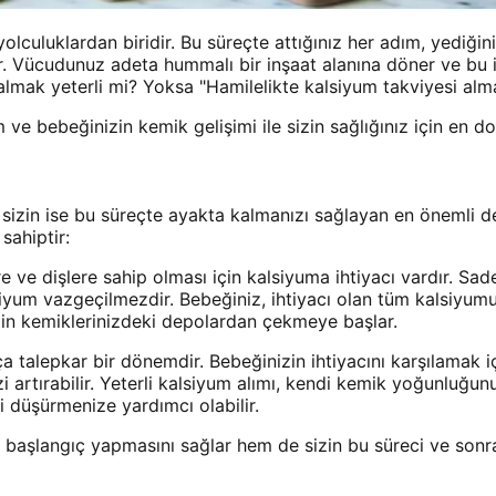
olculuklardan biridir. Bu süreçte attığınız her adım, yediği
r. Vücudunuz adeta hummalı bir inşaat alanına döner ve bu i
almak yeterli mi? Yoksa "Hamilelikte kalsiyum takviyesi alma
m ve bebeğinizin kemik gelişimi ile sizin sağlığınız için en d
 sizin ise bu süreçte ayakta kalmanızı sağlayan en önemli de
sahiptir:
 ve dişlere sahip olması için kalsiyuma ihtiyacı vardır. Sade
lsiyum vazgeçilmezdir. Bebeğiniz, ihtiyacı olan tüm kalsiyum
zin kemiklerinizdeki depolardan çekmeye başlar.
 talepkar bir dönemdir. Bebeğinizin ihtiyacını karşılamak iç
zi artırabilir. Yeterli kalsiyum alımı, kendi kemik yoğunluğ
i düşürmenize yardımcı olabilir.
ir başlangıç yapmasını sağlar hem de sizin bu süreci ve sonra