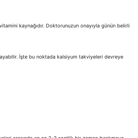
 vitamini kaynağıdır. Doktorunuzun onayıyla günün belirli
abilir. İşte bu noktada kalsiyum takviyeleri devreye
iyeleri arasında en az 2-3 saatlik bir zaman bırakmaya