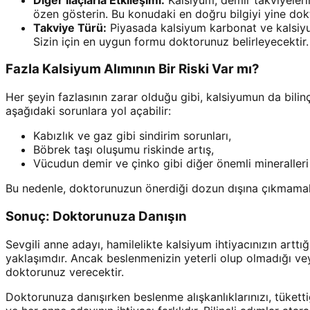
özen gösterin. Bu konudaki en doğru bilgiyi yine dok
Takviye Türü:
Piyasada kalsiyum karbonat ve kalsiyum 
Sizin için en uygun formu doktorunuz belirleyecektir.
Fazla Kalsiyum Alımının Bir Riski Var mı?
Her şeyin fazlasının zarar olduğu gibi, kalsiyumun da bilin
aşağıdaki sorunlara yol açabilir:
Kabızlık ve gaz gibi sindirim sorunları,
Böbrek taşı oluşumu riskinde artış,
Vücudun demir ve çinko gibi diğer önemli mineraller
Bu nedenle, doktorunuzun önerdiği dozun dışına çıkmamak v
Sonuç: Doktorunuza Danışın
Sevgili anne adayı, hamilelikte kalsiyum ihtiyacınızın arttı
yaklaşımdır. Ancak beslenmenizin yeterli olup olmadığı vey
doktorunuz verecektir.
Doktorunuza danışırken beslenme alışkanlıklarınızı, tükettiğin