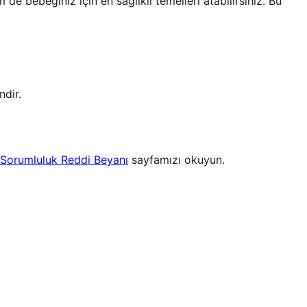
 de bebeğiniz için en sağlıklı temelleri atabilirsiniz. Bu
ndir.
Sorumluluk Reddi Beyanı
sayfamızı okuyun.