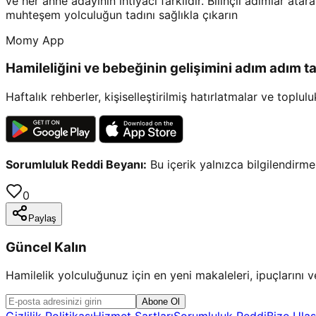
ve her anne adayının ihtiyacı farklıdır. Bilinçli adımlar ata
muhteşem yolculuğun tadını sağlıkla çıkarın
Momy App
Hamileliğini ve bebeğinin gelişimini adım adım ta
Haftalık rehberler, kişiselleştirilmiş hatırlatmalar ve toplu
Sorumluluk Reddi Beyanı:
Bu içerik yalnızca bilgilendirm
0
Paylaş
Güncel Kalın
Hamilelik yolculuğunuz için en yeni makaleleri, ipuçlarını 
Abone Ol