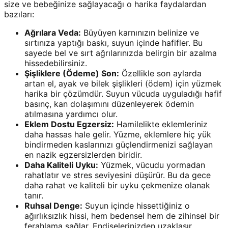
size ve bebeğinize sağlayacağı o harika faydalardan
bazıları:
Ağrılara Veda:
Büyüyen karnınızın belinize ve
sırtınıza yaptığı baskı, suyun içinde hafifler. Bu
sayede bel ve sırt ağrılarınızda belirgin bir azalma
hissedebilirsiniz.
Şişliklere (Ödeme) Son:
Özellikle son aylarda
artan el, ayak ve bilek şişlikleri (ödem) için yüzmek
harika bir çözümdür. Suyun vücuda uyguladığı hafif
basınç, kan dolaşımını düzenleyerek ödemin
atılmasına yardımcı olur.
Eklem Dostu Egzersiz:
Hamilelikte eklemleriniz
daha hassas hale gelir. Yüzme, eklemlere hiç yük
bindirmeden kaslarınızı güçlendirmenizi sağlayan
en nazik egzersizlerden biridir.
Daha Kaliteli Uyku:
Yüzmek, vücudu yormadan
rahatlatır ve stres seviyesini düşürür. Bu da gece
daha rahat ve kaliteli bir uyku çekmenize olanak
tanır.
Ruhsal Denge:
Suyun içinde hissettiğiniz o
ağırlıksızlık hissi, hem bedensel hem de zihinsel bir
ferahlama sağlar. Endişelerinizden uzaklaşır,