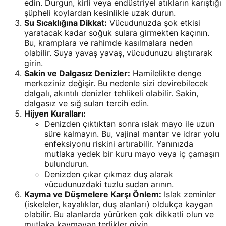
edin. Durgun, kirli veya endüstriyel atıkların karıştığı
şüpheli koylardan kesinlikle uzak durun.
Su Sıcaklığına Dikkat:
Vücudunuzda şok etkisi
yaratacak kadar soğuk sulara girmekten kaçının.
Bu, kramplara ve rahimde kasılmalara neden
olabilir. Suya yavaş yavaş, vücudunuzu alıştırarak
girin.
Sakin ve Dalgasız Denizler:
Hamilelikte denge
merkeziniz değişir. Bu nedenle sizi devirebilecek
dalgalı, akıntılı denizler tehlikeli olabilir. Sakin,
dalgasız ve sığ suları tercih edin.
Hijyen Kuralları:
Denizden çıktıktan sonra ıslak mayo ile uzun
süre kalmayın. Bu, vajinal mantar ve idrar yolu
enfeksiyonu riskini artırabilir. Yanınızda
mutlaka yedek bir kuru mayo veya iç çamaşırı
bulundurun.
Denizden çıkar çıkmaz duş alarak
vücudunuzdaki tuzlu sudan arının.
Kayma ve Düşmelere Karşı Önlem:
Islak zeminler
(iskeleler, kayalıklar, duş alanları) oldukça kaygan
olabilir. Bu alanlarda yürürken çok dikkatli olun ve
mutlaka kaymayan terlikler giyin.