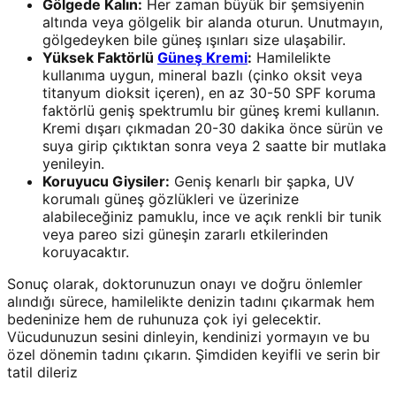
Gölgede Kalın:
Her zaman büyük bir şemsiyenin
altında veya gölgelik bir alanda oturun. Unutmayın,
gölgedeyken bile güneş ışınları size ulaşabilir.
Yüksek Faktörlü
Güneş Kremi
:
Hamilelikte
kullanıma uygun, mineral bazlı (çinko oksit veya
titanyum dioksit içeren), en az 30-50 SPF koruma
faktörlü geniş spektrumlu bir güneş kremi kullanın.
Kremi dışarı çıkmadan 20-30 dakika önce sürün ve
suya girip çıktıktan sonra veya 2 saatte bir mutlaka
yenileyin.
Koruyucu Giysiler:
Geniş kenarlı bir şapka, UV
korumalı güneş gözlükleri ve üzerinize
alabileceğiniz pamuklu, ince ve açık renkli bir tunik
veya pareo sizi güneşin zararlı etkilerinden
koruyacaktır.
Sonuç olarak, doktorunuzun onayı ve doğru önlemler
alındığı sürece, hamilelikte denizin tadını çıkarmak hem
bedeninize hem de ruhunuza çok iyi gelecektir.
Vücudunuzun sesini dinleyin, kendinizi yormayın ve bu
özel dönemin tadını çıkarın. Şimdiden keyifli ve serin bir
tatil dileriz