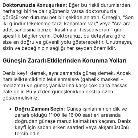
Doktorunuzla Konuşurken:
Eğer bu riskli durumlardan
herhangi birine dair şüpheniz varsa doktorunuzla
görüşürken durumu net bir şekilde anlatın. Örneğin, "Son
iki gündür lekelenme tarzı kanamam var," veya "Ara ara
adet sancısına benzer kasılmalar hissediyorum" gibi
spesifik bilgiler verin. Doktorunuz, bu detaylara göre
size en doğru ve güvenli yolu gösterecektir. Unutmayın,
sizin ve bebeğinizin sağlığı her şeyden önemlidir.
Güneşin Zararlı Etkilerinden Korunma Yolları
Deniz keyfi demek, aynı zamanda güneş demek. Ancak
hamilelikte cildiniz lekelenmelere (gebelik maskesi -
melazma) ve güneş yanıklarına karşı çok daha hassas
hale gelir. Bu yüzden güneşlenirken ekstra özen
göstermelisiniz.
Doğru Zamanı Seçin:
Güneş ışınlarının en dik ve
zararlı olduğu 11:00 ile 16:00 saatleri arasında
doğrudan güneşe maruz kalmaktan kaçının. Deniz
keyfi için sabah erken saatleri veya akşamüstünü
tercih edin.