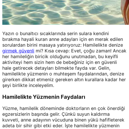
Yazın o bunaltıcı sıcaklarında serin sulara kendini
bırakma hayali kuran anne adayları için en merak edilen
sorulardan birini masaya yatırıyoruz: Hamilelikte denize
girmek güvenli
mi? Kısa cevap: Evet, çoğu zaman! Ancak
her hamileliğin biricik olduğunu unutmadan, bu keyifli
aktiviteyi hem sizin hem de bebeğiniz için en güvenli
hale getirecek detayları bilmekte fayda var. Gelin,
hamilelikte yüzmenin o muhteşem faydalarından, denize
girerken dikkat etmeniz gereken altın kurallara kadar her
şeyi birlikte inceleyelim.
Hamilelikte Yüzmenin Faydaları
Yüzme, hamilelik döneminde doktorların en çok önerdiği
egzersizlerin başında gelir. Çünkü suyun kaldırma
kuvveti, anne adayının vücuduna binen yükü hafifleterek
adeta bir sihir gibi etki eder. İşte hamilelikte yüzmenin