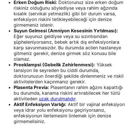
Erken Doğum Riski:
Doktorunuz size erken doğum
riskiniz olduğunu söylediyse veya rahim ağzında
kısalık (servikal yetmezlik) gibi bir durum varsa,
enfeksiyon riskini tetikleyebileceği için denize
girmemeniz istenir.
Suyun Gelmesi (Amniyon Kesesinin Yırtılması):
Eğer suyunuz geldiyse veya su sızıntısından
şüpheleniyorsanız, bebek artık dış enfeksiyonlara
karşı savunmasızdır. Bu durumda acilen hastaneye
gitmeniz gerekir, denize girmek söz konusu bile
olamaz.
Preeklampsi (Gebelik Zehirlenmesi):
Yüksek
tansiyon ile seyreden bu ciddi durumda,
doktorunuzun önerdiği şekilde dinlenmeniz ve riskli
aktivitelerden kaçınmanız gerekir.
Plasenta Previa:
Plasentanın rahim ağzını kapattığı
bu durumda, kanama riskini artırabilecek her türlü
aktiviteden
uzak durulmalıdır
.
Aktif Enfeksiyon Varlığı:
Aktif bir vajinal enfeksiyon
veya idrar yolu enfeksiyonu geçiriyorsanız,
enfeksiyonun ilerlemesini önlemek için denize
girmemelisiniz.