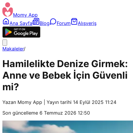
Momy App
Ana Sayfa
Blog
Forum
Alışveriş
Makaleler
/
Hamilelikte Denize Girmek:
Anne ve Bebek İçin Güvenli
mi?
Yazan
Momy App
| Yayın tarihi
14 Eylül 2025 11:24
Son güncelleme
6 Temmuz 2026 12:50