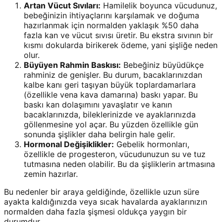
Artan Vücut Sıvıları:
Hamilelik boyunca vücudunuz,
bebeğinizin ihtiyaçlarını karşılamak ve doğuma
hazırlanmak için normalden yaklaşık %50 daha
fazla kan ve vücut sıvısı üretir. Bu ekstra sıvının bir
kısmı dokularda birikerek ödeme, yani şişliğe neden
olur.
Büyüyen Rahmin Baskısı:
Bebeğiniz büyüdükçe
rahminiz de genişler. Bu durum, bacaklarınızdan
kalbe kanı geri taşıyan büyük toplardamarlara
(özellikle vena kava damarına) baskı yapar. Bu
baskı kan dolaşımını yavaşlatır ve kanın
bacaklarınızda, bileklerinizde ve ayaklarınızda
göllenmesine yol açar. Bu yüzden özellikle gün
sonunda şişlikler daha belirgin hale gelir.
Hormonal Değişiklikler:
Gebelik hormonları,
özellikle de progesteron, vücudunuzun su ve tuz
tutmasına neden olabilir. Bu da şişliklerin artmasına
zemin hazırlar.
Bu nedenler bir araya geldiğinde, özellikle uzun süre
ayakta kaldığınızda veya sıcak havalarda ayaklarınızın
normalden daha fazla şişmesi oldukça yaygın bir
durumdur.