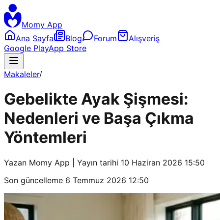
Momy App
Ana Sayfa
Blog
Forum
Alışveriş
Google Play
App Store
Makaleler
/
Gebelikte Ayak Şişmesi:
Nedenleri ve Başa Çıkma
Yöntemleri
Yazan
Momy App
| Yayın tarihi
10 Haziran 2026 15:50
Son güncelleme
6 Temmuz 2026 12:50