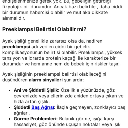
endişelenmenize gerek yok. Bu, gebeliğin getirdiği
fizyolojik bir durumdur. Ancak bazı belirtiler, daha ciddi
bir durumun habercisi olabilir ve mutlaka dikkate
alınmalıdır.
Preeklampsi Belirtisi Olabilir mi?
Ayak şişliği genellikle zararsız olsa da, nadiren
preeklampsi
adı verilen ciddi bir gebelik
komplikasyonunun belirtisi olabilir. Preeklampsi, yüksek
tansiyon ve idrarda protein kaçağı ile karakterize bir
durumdur ve hem anne hem de bebek için riskler taşır.
Ayak şişliğinin preeklampsi belirtisi olabileceğini
düşündüren
alarm sinyalleri
şunlardır:
Ani ve Şiddetli Şişlik:
Özellikle yüzünüzde, göz
çevrenizde veya ellerinizde aniden ortaya çıkan ve
hızla artan şişlik.
Şiddetli
Baş Ağrısı
:
İlaçla geçmeyen, zonklayıcı baş
ağrıları.
Görme Problemleri:
Bulanık görme, ışığa karşı
hassasiyet, göz önünde uçuşan noktalar veya ışık