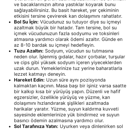
ve bacaklarınızın altına yastıklar koyarak bunu
sağlayabilirsiniz. Bu basit hareket, yer çekiminin
etkisini tersine çevirerek kan dolaşımını rahatlatır.
Bol Su İçin:
Vücudunuz su tutuyor diye su içmeyi
azaltmak büyük bir hatadır. Tam tersine, bol su
içmek vücudunuzun fazla sodyumu ve toksinleri
atmasına yardımcı olarak ödemi azaltır. Günde en
az 8-10 bardak su içmeyi hedefleyin.
Tuzu Azaltın:
Sodyum, vücudun su tutmasına
neden olur. İşlenmiş gıdalar, hazır çorbalar, turşular
ve cips gibi yüksek sodyum içeren yiyeceklerden
uzak durun. Yemeklerinize tuz yerine baharatlarla
lezzet katmayı deneyin.
Hareket Edin:
Uzun süre aynı pozisyonda
kalmaktan kaçının. Masa başı bir işiniz varsa saatte
bir kalkıp kısa bir yürüyüş yapın. Düzenli ve hafif
egzersizler, özellikle yürüyüş ve yüzme, kan
dolaşımını hızlandırarak şişlikleri azaltmada
harikalar yaratır. Yüzme, suyun kaldırma kuvveti
sayesinde eklemlerinize yük bindirmez ve suyun
basıncı ödemin azalmasına yardımcı olur.
Sol Tarafınıza Yatın:
Uyurken veya dinlenirken sol