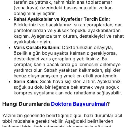
tarafınıza yatmak, rahminizin ana toplardamar
(vena kava) üzerindeki baskısını azaltır ve kan
dolaşımını iyileştirir.
Rahat Ayakkabılar ve Kıyafetler Tercih Edin:
Bileklerinizi ve bacaklarınızı sıkan çoraplardan, dar
pantolonlardan ve yüksek topuklu ayakkabılardan
kaçının. Ayağınıza tam oturan, destekleyici ve rahat
ayakkabılar giyin.
Varis Çorabı Kullanın:
Doktorunuzun onayıyla,
özellikle gün boyu ayakta kalmanız gerekiyorsa,
destekleyici varis çorapları giyebilirsiniz. Bu
çoraplar, kanın bacaklarda göllenmesini önlemeye
yardımcı olur. Sabah yataktan kalkmadan, şişlikler
henüz oluşmamışken giymek en etkili yöntemdir.
Serin Kalın:
Sıcak hava şişlikleri artırır. Ayaklarınızı
soğuk su dolu bir leğende bekletmek veya soğuk
kompres uygulamak anında rahatlama sağlayabilir.
Hangi Durumlarda
Doktora Başvurulmalı
?
Yazımızın genelinde belirttiğimiz gibi, bazı durumlar acil
tıbbi müdahale gerektirebilir. Aşağıdaki belirtilerden
herhangi birini fark ederseniz, durumu asla göz ardı