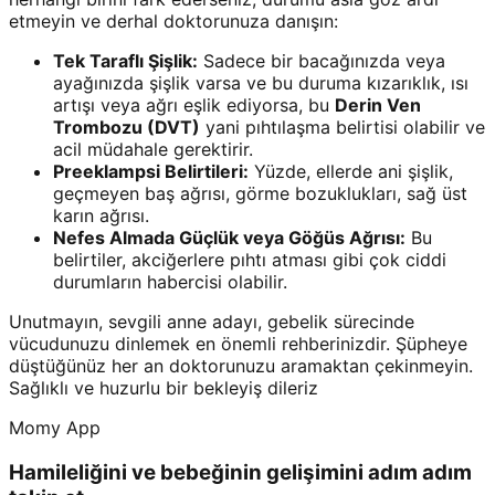
etmeyin ve derhal doktorunuza danışın:
Tek Taraflı Şişlik:
Sadece bir bacağınızda veya
ayağınızda şişlik varsa ve bu duruma kızarıklık, ısı
artışı veya ağrı eşlik ediyorsa, bu
Derin Ven
Trombozu (DVT)
yani pıhtılaşma belirtisi olabilir ve
acil müdahale gerektirir.
Preeklampsi Belirtileri:
Yüzde, ellerde ani şişlik,
geçmeyen baş ağrısı, görme bozuklukları, sağ üst
karın ağrısı.
Nefes Almada Güçlük veya Göğüs Ağrısı:
Bu
belirtiler, akciğerlere pıhtı atması gibi çok ciddi
durumların habercisi olabilir.
Unutmayın, sevgili anne adayı, gebelik sürecinde
vücudunuzu dinlemek en önemli rehberinizdir. Şüpheye
düştüğünüz her an doktorunuzu aramaktan çekinmeyin.
Sağlıklı ve huzurlu bir bekleyiş dileriz
Momy App
Hamileliğini ve bebeğinin gelişimini adım adım