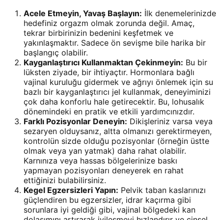
Acele Etmeyin, Yavaş Başlayın:
İlk denemelerinizde
hedefiniz orgazm olmak zorunda değil. Amaç,
tekrar birbirinizin bedenini keşfetmek ve
yakınlaşmaktır. Sadece ön sevişme bile harika bir
başlangıç olabilir.
Kayganlaştırıcı Kullanmaktan Çekinmeyin:
Bu bir
lüksten ziyade, bir ihtiyaçtır. Hormonlara bağlı
vajinal kuruluğu gidermek ve ağrıyı önlemek için su
bazlı bir kayganlaştırıcı jel kullanmak, deneyiminizi
çok daha konforlu hale getirecektir. Bu, lohusalık
dönemindeki en pratik ve etkili yardımcınızdır.
Farklı Pozisyonlar Deneyin:
Dikişleriniz varsa veya
sezaryen olduysanız, altta olmanızı gerektirmeyen,
kontrolün sizde olduğu pozisyonlar (örneğin üstte
olmak veya yan yatmak) daha rahat olabilir.
Karnınıza veya hassas bölgelerinize baskı
yapmayan pozisyonları deneyerek en rahat
ettiğinizi bulabilirsiniz.
Kegel Egzersizleri Yapın:
Pelvik taban kaslarınızı
güçlendiren bu egzersizler, idrar kaçırma gibi
sorunlara iyi geldiği gibi, vajinal bölgedeki kan
dolaşımını artırarak iyileşmeyi hızlandırır ve cinsel