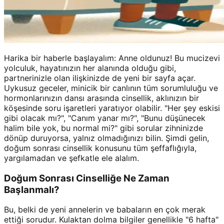
Harika bir haberle başlayalım: Anne oldunuz! Bu mucizevi
yolculuk, hayatınızın her alanında olduğu gibi,
partnerinizle olan ilişkinizde de yeni bir sayfa açar.
Uykusuz geceler, minicik bir canlının tüm sorumluluğu ve
hormonlarınızın dansı arasında cinsellik, aklınızın bir
köşesinde soru işaretleri yaratıyor olabilir. "Her şey eskisi
gibi olacak mı?", "Canım yanar mı?", "Bunu düşünecek
halim bile yok, bu normal mi?" gibi sorular zihninizde
dönüp duruyorsa, yalnız olmadığınızı bilin. Şimdi gelin,
doğum sonrası cinsellik konusunu tüm şeffaflığıyla,
yargılamadan ve şefkatle ele alalım.
Doğum Sonrası Cinselliğe Ne Zaman
Başlanmalı?
Bu, belki de yeni annelerin ve babaların en çok merak
ettiği sorudur. Kulaktan dolma bilgiler genellikle "6 hafta"