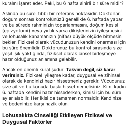
kuralını işaret eder. Peki, bu 6 hafta sihirli bir süre midir?
Aslında bu süre, tıbbi bir referans noktasıdır. Doktorlar,
doğum sonrası kontrolünüzü genellikle 6. haftada yapar
ve bu sürede rahminizin toparlanmasını, doğum kesisi
(epizyotomi) veya yırtık varsa dikişlerinizin iyileşmesini
ve lohusalık kanamanızın (nifas) büyük ölçüde bitmesini
bekler. Fiziksel olarak vücudunuzun kendini onarması için
bu süre önemlidir. Doktorunuz bu kontrol sırasında size
yeşil ışık yaktığında, fiziksel olarak cinsel birleşmeye
hazır olduğunuz anlamına gelebilir.
Ancak en önemli kural şudur:
Takvim değil, siz karar
verirsiniz.
Fiziksel iyileşme kadar, duygusal ve zihinsel
olarak da kendinizi hazır hissetmeniz gerekir. Vücudunuz
size ait ve bu konuda baskı hissetmemelisiniz. Kimi kadın
6. haftada kendini hazır hissederken, kimisi için bu süre
aylar alabilir. Her ikisi de tamamen normaldir. Kendinize
ve bedeninize karşı nazik olun.
Lohusalıkta Cinselliği Etkileyen Fiziksel ve
Duygusal Faktörler