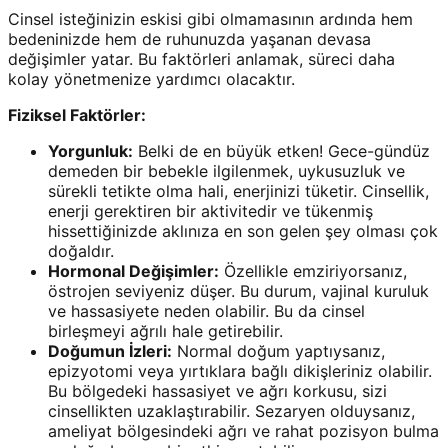
Cinsel isteğinizin eskisi gibi olmamasının ardında hem
bedeninizde hem de ruhunuzda yaşanan devasa
değişimler yatar. Bu faktörleri anlamak, süreci daha
kolay yönetmenize yardımcı olacaktır.
Fiziksel Faktörler:
Yorgunluk:
Belki de en büyük etken! Gece-gündüz
demeden bir bebekle ilgilenmek, uykusuzluk ve
sürekli tetikte olma hali, enerjinizi tüketir. Cinsellik,
enerji gerektiren bir aktivitedir ve tükenmiş
hissettiğinizde aklınıza en son gelen şey olması çok
doğaldır.
Hormonal Değişimler:
Özellikle emziriyorsanız,
östrojen seviyeniz düşer. Bu durum, vajinal kuruluk
ve hassasiyete neden olabilir. Bu da cinsel
birleşmeyi ağrılı hale getirebilir.
Doğumun İzleri:
Normal doğum yaptıysanız,
epizyotomi veya yırtıklara bağlı dikişleriniz olabilir.
Bu bölgedeki hassasiyet ve ağrı korkusu, sizi
cinsellikten uzaklaştırabilir. Sezaryen olduysanız,
ameliyat bölgesindeki ağrı ve rahat pozisyon bulma