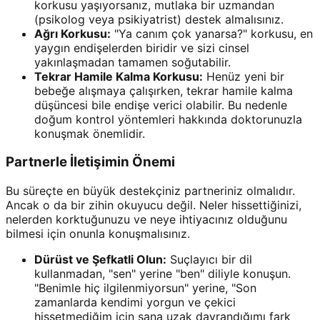
korkusu yaşıyorsanız, mutlaka bir uzmandan
(psikolog veya psikiyatrist) destek almalısınız.
Ağrı Korkusu:
"Ya canım çok yanarsa?" korkusu, en
yaygın endişelerden biridir ve sizi cinsel
yakınlaşmadan tamamen soğutabilir.
Tekrar Hamile Kalma Korkusu:
Henüz yeni bir
bebeğe alışmaya çalışırken, tekrar hamile kalma
düşüncesi bile endişe verici olabilir. Bu nedenle
doğum kontrol yöntemleri hakkında doktorunuzla
konuşmak önemlidir.
Partnerle İletişimin Önemi
Bu süreçte en büyük destekçiniz partneriniz olmalıdır.
Ancak o da bir zihin okuyucu değil. Neler hissettiğinizi,
nelerden korktuğunuzu ve neye ihtiyacınız olduğunu
bilmesi için onunla konuşmalısınız.
Dürüst ve Şefkatli Olun:
Suçlayıcı bir dil
kullanmadan, "sen" yerine "ben" diliyle konuşun.
"Benimle hiç ilgilenmiyorsun" yerine, "Son
zamanlarda kendimi yorgun ve çekici
hissetmediğim için sana uzak davrandığımı fark