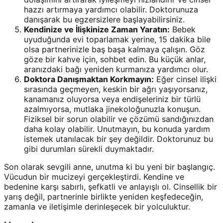
hazzı artırmaya yardımcı olabilir. Doktorunuza
danışarak bu egzersizlere başlayabilirsiniz.
Kendinize ve İlişkinize Zaman Yaratın:
Bebek
uyuduğunda evi toparlamak yerine, 15 dakika bile
olsa partnerinizle baş başa kalmaya çalışın. Göz
göze bir kahve için, sohbet edin. Bu küçük anlar,
aranızdaki bağı yeniden kurmanıza yardımcı olur.
Doktora Danışmaktan Korkmayın:
Eğer cinsel ilişki
sırasında geçmeyen, keskin bir ağrı yaşıyorsanız,
kanamanız oluyorsa veya endişeleriniz bir türlü
azalmıyorsa, mutlaka jinekoloğunuzla konuşun.
Fiziksel bir sorun olabilir ve çözümü sandığınızdan
daha kolay olabilir. Unutmayın, bu konuda yardım
istemek utanılacak bir şey değildir. Doktorunuz bu
gibi durumları sürekli duymaktadır.
Son olarak sevgili anne, unutma ki bu yeni bir başlangıç.
Vücudun bir mucizeyi gerçekleştirdi. Kendine ve
bedenine karşı sabırlı, şefkatli ve anlayışlı ol. Cinsellik bir
yarış değil, partnerinle birlikte yeniden keşfedeceğin,
zamanla ve iletişimle derinleşecek bir yolculuktur.