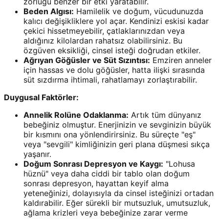
zorluğu benzer bir etki yaratabilir.
Beden Algısı:
Hamilelik ve doğum, vücudunuzda
kalıcı değişikliklere yol açar. Kendinizi eskisi kadar
çekici hissetmeyebilir, çatlaklarınızdan veya
aldığınız kilolardan rahatsız olabilirsiniz. Bu
özgüven eksikliği, cinsel isteği doğrudan etkiler.
Ağrıyan Göğüsler ve Süt Sızıntısı:
Emziren anneler
için hassas ve dolu göğüsler, hatta ilişki sırasında
süt sızdırma ihtimali, rahatlamayı zorlaştırabilir.
Duygusal Faktörler:
Annelik Rolüne Odaklanma:
Artık tüm dünyanız
bebeğiniz olmuştur. Enerjinizin ve sevginizin büyük
bir kısmını ona yönlendirirsiniz. Bu süreçte "eş"
veya "sevgili" kimliğinizin geri plana düşmesi sıkça
yaşanır.
Doğum Sonrası Depresyon ve Kaygı:
"Lohusa
hüznü" veya daha ciddi bir tablo olan doğum
sonrası depresyon, hayattan keyif alma
yeteneğinizi, dolayısıyla da cinsel isteğinizi ortadan
kaldırabilir. Eğer sürekli bir mutsuzluk, umutsuzluk,
ağlama krizleri veya bebeğinize zarar verme