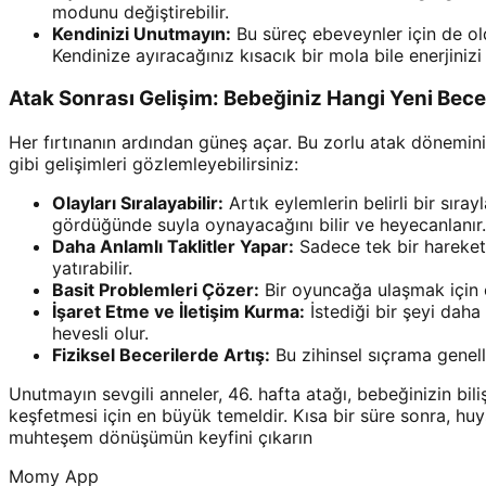
modunu değiştirebilir.
Kendinizi Unutmayın:
Bu süreç ebeveynler için de ol
Kendinize ayıracağınız kısacık bir mola bile enerjiniz
Atak Sonrası Gelişim: Bebeğiniz Hangi Yeni Bece
Her fırtınanın ardından güneş açar. Bu zorlu atak dönemin
gibi gelişimleri gözlemleyebilirsiniz:
Olayları Sıralayabilir:
Artık eylemlerin belirli bir sıra
gördüğünde suyla oynayacağını bilir ve heyecanlanır.
Daha Anlamlı Taklitler Yapar:
Sadece tek bir hareketi 
yatırabilir.
Basit Problemleri Çözer:
Bir oyuncağa ulaşmak için ö
İşaret Etme ve İletişim Kurma:
İstediği bir şeyi daha
hevesli olur.
Fiziksel Becerilerde Artış:
Bu zihinsel sıçrama genell
Unutmayın sevgili anneler, 46. hafta atağı, bebeğinizin bil
keşfetmesi için en büyük temeldir. Kısa bir süre sonra, huys
muhteşem dönüşümün keyfini çıkarın
Momy App