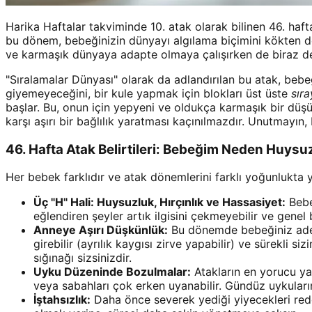
Harika Haftalar takviminde 10. atak olarak bilinen 46. haft
bu dönem, bebeğinizin dünyayı algılama biçimini kökten değ
ve karmaşık dünyaya adapte olmaya çalışırken de biraz de
"Sıralamalar Dünyası" olarak da adlandırılan bu atak, bebe
giyemeyeceğini, bir kule yapmak için blokları üst üste
sıra
başlar. Bu, onun için yepyeni ve oldukça karmaşık bir düşü
karşı aşırı bir bağlılık yaratması kaçınılmazdır. Unutmayın,
46. Hafta Atak Belirtileri: Bebeğim Neden Huysu
Her bebek farklıdır ve atak dönemlerini farklı yoğunlukta y
Üç "H" Hali: Huysuzluk, Hırçınlık ve Hassasiyet:
Bebeğ
eğlendiren şeyler artık ilgisini çekmeyebilir ve genel 
Anneye Aşırı Düşkünlük:
Bu dönemde bebeğiniz adeta
girebilir (ayrılık kaygısı zirve yapabilir) ve sürekli 
sığınağı sizsinizdir.
Uyku Düzeninde Bozulmalar:
Atakların en yorucu yan
veya sabahları çok erken uyanabilir. Gündüz uykuların
İştahsızlık:
Daha önce severek yediği yiyecekleri red