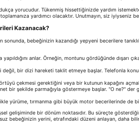
dukça yorucudur. Tükenmiş hissettiğinizde yardım istemekten
i toplamanıza yardımcı olacaktır. Unutmayın, siz iyiyseniz beb
rileri Kazanacak?
in sonunda, bebeğinizin kazandığı yepyeni becerilere tanıkl
yla yapıldığını anlar. Örneğin, montunu gördüğünde dışarı çık
değil, bir dizi hareketi taklit etmeye başlar. Telefonla konu
rtüyü çekmesi gerektiğini veya bir kutunun kapağını açmak 
 net bir şekilde parmağıyla göstermeye başlar. "O ne?" der g
ikle yürüme, tırmanma gibi büyük motor becerilerinde de bir a
işsel gelişiminde bir dönüm noktasıdır. Bu süreçte gösterdiğ
uz bebeğinizin yerini, etrafındaki düzeni anlayan, daha bilinç