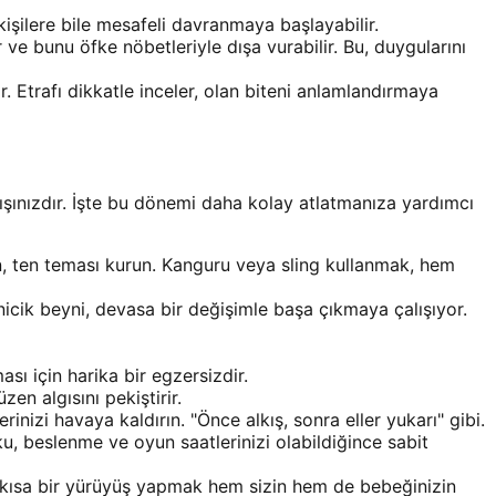
şilere bile mesafeli davranmaya başlayabilir.
 ve bunu öfke nöbetleriyle dışa vurabilir. Bu, duygularını
. Etrafı dikkatle inceler, olan biteni anlamlandırmaya
ışınızdır. İşte bu dönemi daha kolay atlatmanıza yardımcı
ın, ten teması kurun. Kanguru veya sling kullanmak, hem
icik beyni, devasa bir değişimle başa çıkmaya çalışıyor.
ı için harika bir egzersizdir.
n algısını pekiştirir.
erinizi havaya kaldırın. "Önce alkış, sonra eller yukarı" gibi.
u, beslenme ve oyun saatlerinizi olabildiğince sabit
, kısa bir yürüyüş yapmak hem sizin hem de bebeğinizin