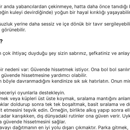
r anda yabancılardan çekinmeye, hatta daha önce tanıdığı ki
in kuleyi devirdiğinde) yoğun bir hayal kırıklığı yaşayabilir
zluk yerine daha sessiz ve içe dönük bir tavır sergileyebilir
görünebilir.
z?
 çok ihtiyaç duyduğu şey sizin sabrınız, şefkatiniz ve anlay
ir nedeni var: Güvende hissetmek istiyor. Ona bol bol sarıl
 güvende hissetmesine yardımcı olabilir.
böyle davranmadığını kendinize sık sık hatırlatın. Onun min
eceriyi oyunlarla destekleyin.
mek veya küpleri üst üste koymak, sıralama mantığını anlamas
lar doldurup sonra tek tek boşaltmak, basit sıralama ve düze
t etmesini teşvik edin. Örneğin, birlikte alkış yapıp sonra ell
adar karışıkken, dış dünyadaki rutinler ona güven verir. Uyk
ha güvende hissetmesini sağlar.
vayı dağıtmanın en iyi yolu dışarı çıkmaktır. Parka gitmek