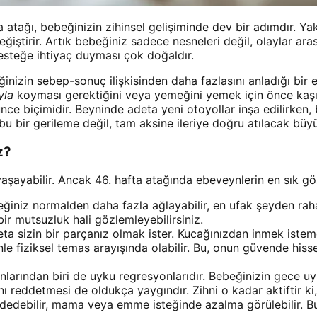
a atağı, bebeğinizin zihinsel gelişiminde dev bir adımdır. Ya
iştirir. Artık bebeğiniz sadece nesneleri değil, olaylar ara
steğe ihtiyaç duyması çok doğaldır.
ğinizin sebep-sonuç ilişkisinden daha fazlasını anladığı bir
yla
koyması gerektiğini veya yemeğini yemek için önce kaşı
nce biçimidir. Beyninde adeta yeni otoyollar inşa edilirken,
 bu bir gerileme değil, tam aksine ileriye doğru atılacak büy
z?
aşayabilir. Ancak 46. hafta atağında ebeveynlerin en sık gözl
iniz normalden daha fazla ağlayabilir, en ufak şeyden rahat
bir mutsuzluk hali gözlemleyebilirsiniz.
 sizin bir parçanız olmak ister. Kucağınızdan inmek isteme
sizinle fiziksel temas arayışında olabilir. Bu, onun güvende 
larından biri de uyku regresyonlarıdır. Bebeğinizin gece uyk
ı reddetmesi de oldukça yaygındır. Zihni o kadar aktiftir k
dedebilir, mama veya emme isteğinde azalma görülebilir. Bu