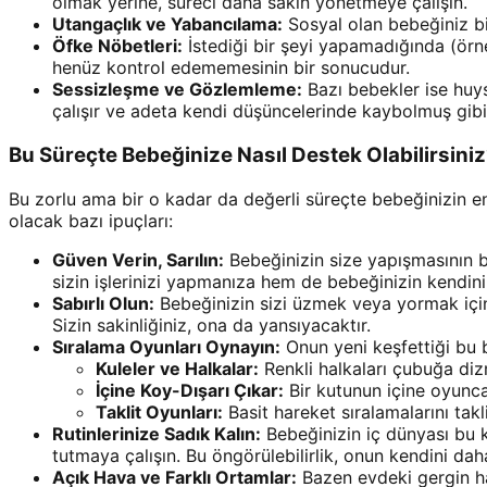
olmak yerine, süreci daha sakin yönetmeye çalışın.
Utangaçlık ve Yabancılama:
Sosyal olan bebeğiniz bi
Öfke Nöbetleri:
İstediği bir şeyi yapamadığında (örneğ
henüz kontrol edememesinin bir sonucudur.
Sessizleşme ve Gözlemleme:
Bazı bebekler ise huysu
çalışır ve adeta kendi düşüncelerinde kaybolmuş gibi 
Bu Süreçte Bebeğinize Nasıl Destek Olabilirsini
Bu zorlu ama bir o kadar da değerli süreçte bebeğinizin en
olacak bazı ipuçları:
Güven Verin, Sarılın:
Bebeğinizin size yapışmasının b
sizin işlerinizi yapmanıza hem de bebeğinizin kendini
Sabırlı Olun:
Bebeğinizin sizi üzmek veya yormak için 
Sizin sakinliğiniz, ona da yansıyacaktır.
Sıralama Oyunları Oynayın:
Onun yeni keşfettiği bu b
Kuleler ve Halkalar:
Renkli halkaları çubuğa diz
İçine Koy-Dışarı Çıkar:
Bir kutunun içine oyuncak
Taklit Oyunları:
Basit hareket sıralamalarını takli
Rutinlerinize Sadık Kalın:
Bebeğinizin iç dünyası bu k
tutmaya çalışın. Bu öngörülebilirlik, onun kendini da
Açık Hava ve Farklı Ortamlar:
Bazen evdeki gergin ha