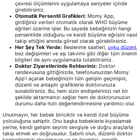
çevresi ölçümlerini uygulamaya saniyeler içinde
girebilirsiniz.
Otomatik Persentil Grafikleri:
Momy App,
girdiğiniz verileri otomatik olarak WHO büyüme
eğrileri üzerine işler. Bu sayede bebeğinizin hangi
persentilde olduğunu ve kendi büyüme eğrisini nasıl
takip ettiğini anında görsel olarak görebilirsiniz.
Her Şey Tek Yerde:
Beslenme saatleri,
uyku düzeni
,
bez değişimleri ve aşı takvimi gibi diğer tüm önemli
bilgileri de aynı uygulamada tutabilirsiniz.
Doktor Ziyaretlerinde Rehberiniz:
Doktor
randevusuna gittiğinizde, telefonunuzdan Momy
App’i açarak bebeğinizin tüm gelişim geçmişini,
düzenli ve anlaşılır grafiklerle doktorunuza
sunabilirsiniz. Bu, hem sizin endişelerinizi net bir
şekilde aktarmanızı sağlar hem de doktorunuzun
durumu daha hızlı değerlendirmesine yardımcı olur.
Unutmayın, her bebek biriciktir ve kendi özel büyüme
yolculuğuna sahiptir. Onu başka bebeklerle kıyaslamak
yerine, kendi gelişim seyrini sevgiyle ve doğru araçlarla
takip etmek en doğrusudur. Sabırlı olun, düzenli doktor
kontrollerinizi aksatmayın ve en önemlisi, annelik