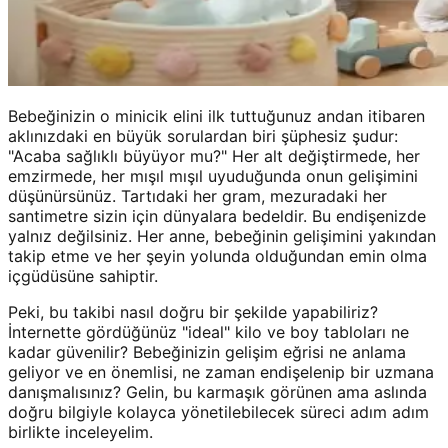
Bebeğinizin o minicik elini ilk tuttuğunuz andan itibaren
aklınızdaki en büyük sorulardan biri şüphesiz şudur:
"Acaba sağlıklı büyüyor mu?" Her alt değiştirmede, her
emzirmede, her mışıl mışıl uyuduğunda onun gelişimini
düşünürsünüz. Tartıdaki her gram, mezuradaki her
santimetre sizin için dünyalara bedeldir. Bu endişenizde
yalnız değilsiniz. Her anne, bebeğinin gelişimini yakından
takip etme ve her şeyin yolunda olduğundan emin olma
içgüdüsüne sahiptir.
Peki, bu takibi nasıl doğru bir şekilde yapabiliriz?
İnternette gördüğünüz "ideal" kilo ve boy tabloları ne
kadar güvenilir? Bebeğinizin gelişim eğrisi ne anlama
geliyor ve en önemlisi, ne zaman endişelenip bir uzmana
danışmalısınız? Gelin, bu karmaşık görünen ama aslında
doğru bilgiyle kolayca yönetilebilecek süreci adım adım
birlikte inceleyelim.