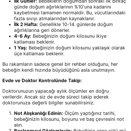
İlk Günler:
Bebeklerin doğumdan sonraki ilk birkaç
günde doğum ağırlıklarının %10'una kadarını
kaybetmesi tamamen normaldir. Bu, vücutlarındaki
fazla sıvıyı atmalarından kaynaklanır.
İlk 2 Hafta:
Genellikle 10-14. günlerde doğum
ağırlıklarına geri dönerler.
4-6 Ay:
Bebeğinizin doğum kilosunu ikiye
katlaması beklenir.
1 Yaş:
Bebeğinizin doğum kilosunu yaklaşık olarak
üçe katlaması beklenir.
Bu rakamların sadece genel bir rehber olduğunu, her
bebeğin kendi hızında büyüdüğünü asla unutmayın.
Evde ve Doktor Kontrolünde Takip:
Doktorunuzun yapacağı aylık ölçümler en doğru
verilerdir. Ancak siz de evde süreci takip ederek
doktorunuza değerli bilgiler sunabilirsiniz.
Not Alışkanlığı Edinin:
Ölçüm yaptığınız tarihi,
bebeğinizin kilosunu, boyunu ve baş çevresini not
alın.
Beslenmeyi Gözlemleyin:
Bebeğiniz anne sütü mü