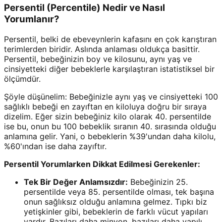
Persentil (Percentile) Nedir ve Nasıl
Yorumlanır?
Persentil, belki de ebeveynlerin kafasını en çok karıştıran
terimlerden biridir. Aslında anlaması oldukça basittir.
Persentil, bebeğinizin boy ve kilosunu, aynı yaş ve
cinsiyetteki diğer bebeklerle karşılaştıran istatistiksel bir
ölçümdür.
Şöyle düşünelim: Bebeğinizle aynı yaş ve cinsiyetteki 100
sağlıklı bebeği en zayıftan en kiloluya doğru bir sıraya
dizelim. Eğer sizin bebeğiniz kilo olarak 40. persentilde
ise bu, onun bu 100 bebeklik sıranın 40. sırasında olduğu
anlamına gelir. Yani, o bebeklerin %39'undan daha kilolu,
%60'ından ise daha zayıftır.
Persentil Yorumlarken Dikkat Edilmesi Gerekenler:
Tek Bir Değer Anlamsızdır:
Bebeğinizin 25.
persentilde veya 85. persentilde olması, tek başına
onun sağlıksız olduğu anlamına gelmez. Tıpkı biz
yetişkinler gibi, bebeklerin de farklı vücut yapıları
vardır. Bazıları daha minyon, bazıları daha yapılı