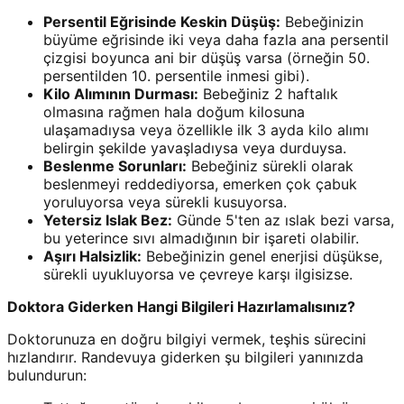
Persentil Eğrisinde Keskin Düşüş:
Bebeğinizin
büyüme eğrisinde iki veya daha fazla ana persentil
çizgisi boyunca ani bir düşüş varsa (örneğin 50.
persentilden 10. persentile inmesi gibi).
Kilo Alımının Durması:
Bebeğiniz 2 haftalık
olmasına rağmen hala doğum kilosuna
ulaşamadıysa veya özellikle ilk 3 ayda kilo alımı
belirgin şekilde yavaşladıysa veya durduysa.
Beslenme Sorunları:
Bebeğiniz sürekli olarak
beslenmeyi reddediyorsa, emerken çok çabuk
yoruluyorsa veya sürekli kusuyorsa.
Yetersiz Islak Bez:
Günde 5'ten az ıslak bezi varsa,
bu yeterince sıvı almadığının bir işareti olabilir.
Aşırı Halsizlik:
Bebeğinizin genel enerjisi düşükse,
sürekli uyukluyorsa ve çevreye karşı ilgisizse.
Doktora Giderken Hangi Bilgileri Hazırlamalısınız?
Doktorunuza en doğru bilgiyi vermek, teşhis sürecini
hızlandırır. Randevuya giderken şu bilgileri yanınızda
bulundurun: