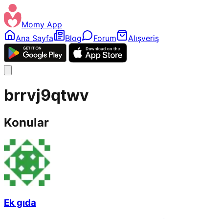
Momy App
Ana Sayfa
Blog
Forum
Alışveriş
brrvj9qtwv
Konular
Ek gıda