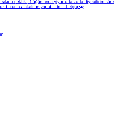
ıkıntı çektik , 1 öğün anca yiyor oda zorla diyebilirim sür
z bu unla alakalı ne yapabilirim .. helppp🫣
ın