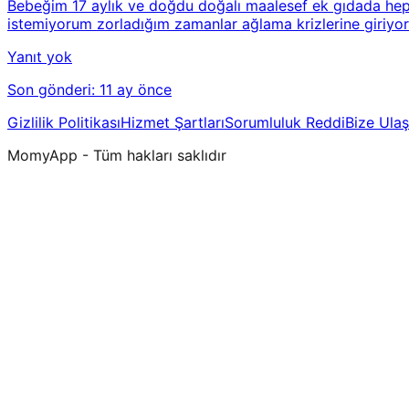
Bebeğim 17 aylık ve doğdu doğalı maalesef ek gıdada hep s
istemiyorum zorladığım zamanlar ağlama krizlerine giriyoru
Yanıt yok
Son gönderi:
11 ay önce
Gizlilik Politikası
Hizmet Şartları
Sorumluluk Reddi
Bize Ulaş
MomyApp - Tüm hakları saklıdır