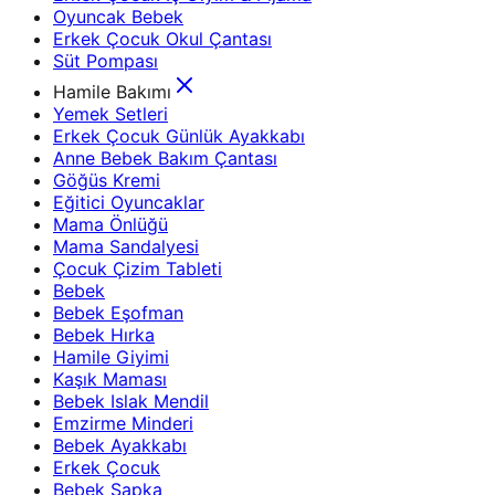
Oyuncak Bebek
Erkek Çocuk Okul Çantası
Süt Pompası
Hamile Bakımı
Yemek Setleri
Erkek Çocuk Günlük Ayakkabı
Anne Bebek Bakım Çantası
Göğüs Kremi
Eğitici Oyuncaklar
Mama Önlüğü
Mama Sandalyesi
Çocuk Çizim Tableti
Bebek
Bebek Eşofman
Bebek Hırka
Hamile Giyimi
Kaşık Maması
Bebek Islak Mendil
Emzirme Minderi
Bebek Ayakkabı
Erkek Çocuk
Bebek Şapka