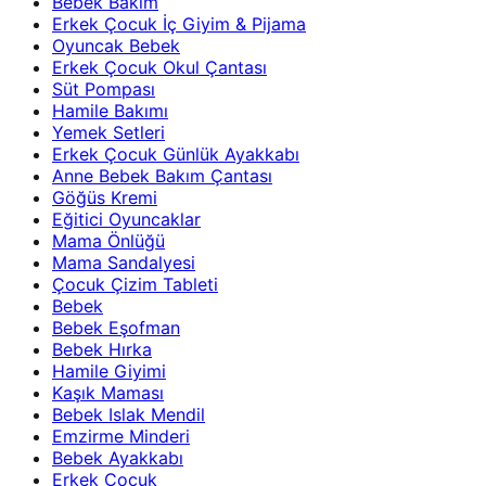
Bebek Bakım
Erkek Çocuk İç Giyim & Pijama
Oyuncak Bebek
Erkek Çocuk Okul Çantası
Süt Pompası
Hamile Bakımı
Yemek Setleri
Erkek Çocuk Günlük Ayakkabı
Anne Bebek Bakım Çantası
Göğüs Kremi
Eğitici Oyuncaklar
Mama Önlüğü
Mama Sandalyesi
Çocuk Çizim Tableti
Bebek
Bebek Eşofman
Bebek Hırka
Hamile Giyimi
Kaşık Maması
Bebek Islak Mendil
Emzirme Minderi
Bebek Ayakkabı
Erkek Çocuk