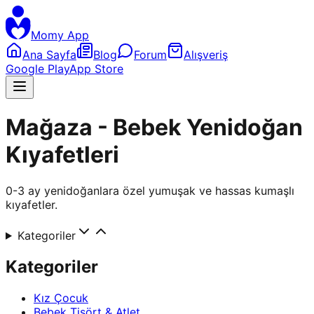
Momy App
Ana Sayfa
Blog
Forum
Alışveriş
Google Play
App Store
Mağaza - Bebek Yenidoğan
Kıyafetleri
0-3 ay yenidoğanlara özel yumuşak ve hassas kumaşlı
kıyafetler.
Kategoriler
Kategoriler
Kız Çocuk
Bebek Tişört & Atlet