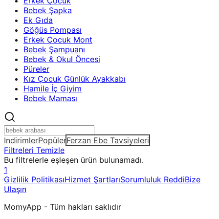
Erkek Çocuk
Bebek Şapka
Ek Gıda
Göğüs Pompası
Erkek Çocuk Mont
Bebek Şampuanı
Bebek & Okul Öncesi
Püreler
Kız Çocuk Günlük Ayakkabı
Hamile İç Giyim
Bebek Maması
Indirimler
Popüler
Ferzan Ebe Tavsiyeleri
Filtreleri Temizle
Bu filtrelerle eşleşen ürün bulunamadı.
1
Gizlilik Politikası
Hizmet Şartları
Sorumluluk Reddi
Bize
Ulaşın
MomyApp - Tüm hakları saklıdır