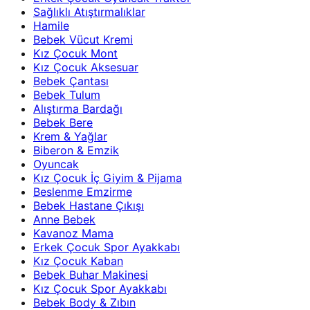
Sağlıklı Atıştırmalıklar
Hamile
Bebek Vücut Kremi
Kız Çocuk Mont
Kız Çocuk Aksesuar
Bebek Çantası
Bebek Tulum
Alıştırma Bardağı
Bebek Bere
Krem & Yağlar
Biberon & Emzik
Oyuncak
Kız Çocuk İç Giyim & Pijama
Beslenme Emzirme
Bebek Hastane Çıkışı
Anne Bebek
Kavanoz Mama
Erkek Çocuk Spor Ayakkabı
Kız Çocuk Kaban
Bebek Buhar Makinesi
Kız Çocuk Spor Ayakkabı
Bebek Body & Zıbın