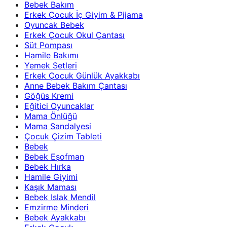
Bebek Bakım
Erkek Çocuk İç Giyim & Pijama
Oyuncak Bebek
Erkek Çocuk Okul Çantası
Süt Pompası
Hamile Bakımı
Yemek Setleri
Erkek Çocuk Günlük Ayakkabı
Anne Bebek Bakım Çantası
Göğüs Kremi
Eğitici Oyuncaklar
Mama Önlüğü
Mama Sandalyesi
Çocuk Çizim Tableti
Bebek
Bebek Eşofman
Bebek Hırka
Hamile Giyimi
Kaşık Maması
Bebek Islak Mendil
Emzirme Minderi
Bebek Ayakkabı